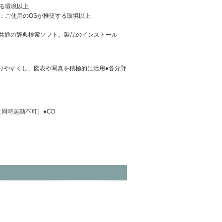
奨する環境以上
応）／RAM：ご使用のOSが推奨する環境以上
辞典共通の辞典検索ソフト。製品のインストール
りやすくし、図表や写真を積極的に活用●各分野
同時起動不可）●CD