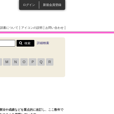
ログイン
新規会員登録
請書について
アイコンの説明
お問い合わせ
詳細検索
M
N
O
P
Q
R
治療法や成績などを重点的に改訂し、ここ数年で