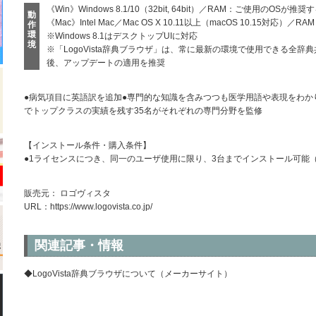
《Win》Windows 8.1/10（32bit, 64bit）／RAM：ご使用のOSが推
動
《Mac》Intel Mac／Mac OS X 10.11以上（macOS 10.15対
作
環
※Windows 8.1はデスクトップUIに対応
境
※「LogoVista辞典ブラウザ」は、常に最新の環境で使用できる全
後、アップデートの適用を推奨
●病気項目に英語訳を追加●専門的な知識を含みつつも医学用語や表現をわか
でトップクラスの実績を残す35名がそれぞれの専門分野を監修
【インストール条件・購入条件】
●1ライセンスにつき、同一のユーザ使用に限り、3台までインストール可能（
販売元： ロゴヴィスタ
URL：
https://www.logovista.co.jp/
関連記事・情報
◆LogoVista辞典ブラウザについて（メーカーサイト）