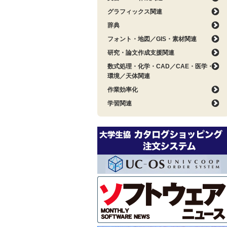
グラフィックス関連
辞典
フォント・地図／GIS・素材関連
研究・論文作成支援関連
数式処理・化学・CAD／CAE・医学・
環境／天体関連
作業効率化
学習関連