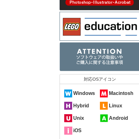
対応OSアイコン
Windows
Macintosh
Hybrid
Linux
Unix
Android
iOS