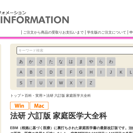
ご注文から商品の受取りお支払いまで
学生版のご注文について
申
あ
か
さ
た
な
は
ま
や
ら
わ
A
B
C
D
E
F
G
H
I
J
K
L
S
T
U
V
W
X
Y
Z
トップ
>
百科・実用
> 法研 六訂版 家庭医学大全科
法研 六訂版 家庭医学大全科
EBM（根拠に基づく医療）に裏打ちされた家庭医学書の最新改訂版です。