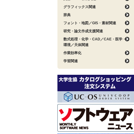
グラフィックス関連
辞典
フォント・地図／GIS・素材関連
研究・論文作成支援関連
数式処理・化学・CAD／CAE・医学・
環境／天体関連
作業効率化
学習関連