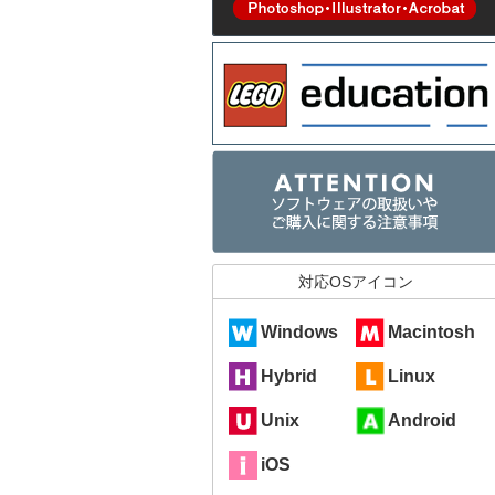
対応OSアイコン
Windows
Macintosh
Hybrid
Linux
Unix
Android
iOS