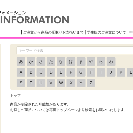
ご注文から商品の受取りお支払いまで
学生版のご注文について
申
あ
か
さ
た
な
は
ま
や
ら
わ
A
B
C
D
E
F
G
H
I
J
K
L
S
T
U
V
W
X
Y
Z
トップ
商品が削除された可能性があります。
お探しの商品については再度トップページより検索をお願いいたします。