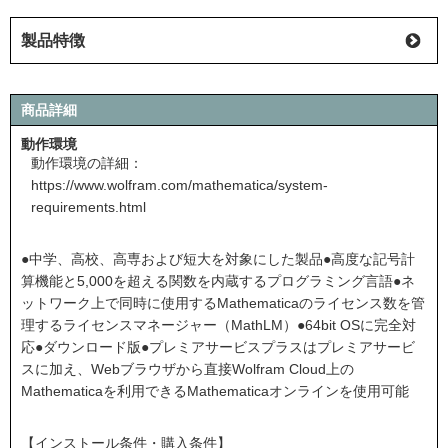
製品特徴
商品詳細
動作環境
動作環境の詳細：
https://www.wolfram.com/mathematica/system-
requirements.html
●中学、高校、高専および短大を対象にした製品●高度な記号計
算機能と5,000を超える関数を内蔵するプログラミング言語●ネ
ットワーク上で同時に使用するMathematicaのライセンス数を管
理するライセンスマネージャー（MathLM）●64bit OSに完全対
応●ダウンロード版●プレミアサービスプラスはプレミアサービ
スに加え、Webブラウザから直接Wolfram Cloud上の
Mathematicaを利用できるMathematicaオンラインを使用可能
【インストール条件・購入条件】