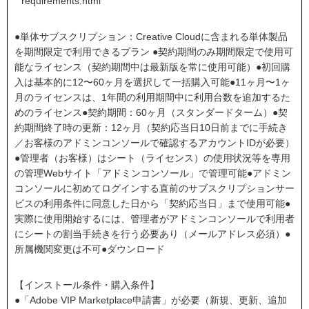
requirements.html
●単体サブスクリプション：Creative Cloudに含まれる単体製品
を期間限定で利用できるプラン ●契約期間のみ期間限定で使用可
能なライセンス（契約期間中は最新版を常に使用可能）●初回購
入は基本的に12〜60ヶ月を選択して一括購入可能●11ヶ月〜1ヶ
月のライセンスは、1年間の利用期間中に利用台数を追加するた
めのライセンス●契約期間：60ヶ月（スタンダードターム）●契
約期間終了時の更新：12ヶ月（契約応当日10日前までに手続き
／お客様のアドミンコンソールで確認するアカウントIDが必要）
●管理者（お客様）はシート（ライセンス）の使用状況等を専用
の管理Webサイト「アドミンコンソール」で管理可能●アドミン
コンソールに初めてログインする直前のサブスクリプションサー
ビスの利用条件に同意した日から「契約応当日」まで使用可能●
実際に使用開始するには、管理者がアドミンコンソールで利用者
にシートの割当手続きを行う必要あり（メールアドレス必須）●
所属機関変更は不可●ダウンロード
【インストール条件・購入条件】
●「Adobe VIP Marketplace申請書」が必要（新規、更新、追加