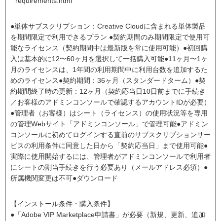
requirements.html
●単体サブスクリプション：Creative Cloudに含まれる単体製品
を期間限定で利用できるプラン ●契約期間のみ期間限定で使用可
能なライセンス（契約期間中は最新版を常に使用可能）●初回購
入は基本的に12〜60ヶ月を選択して一括購入可能●11ヶ月〜1ヶ
月のライセンスは、1年間の利用期間中に利用台数を追加するた
めのライセンス●契約期間：36ヶ月（スタンダードターム）●契
約期間終了時の更新：12ヶ月（契約応当日10日前までに手続き
／お客様のアドミンコンソールで確認するアカウントIDが必要）
●管理者（お客様）はシート（ライセンス）の使用状況等を専用
の管理Webサイト「アドミンコンソール」で管理可能●アドミン
コンソールに初めてログインする直前のサブスクリプションサー
ビスの利用条件に同意した日から「契約応当日」まで使用可能●
実際に使用開始するには、管理者がアドミンコンソールで利用者
にシートの割当手続きを行う必要あり（メールアドレス必須）●
所属機関変更は不可●ダウンロード
【インストール条件・購入条件】
●「Adobe VIP Marketplace申請書」が必要（新規、更新、追加