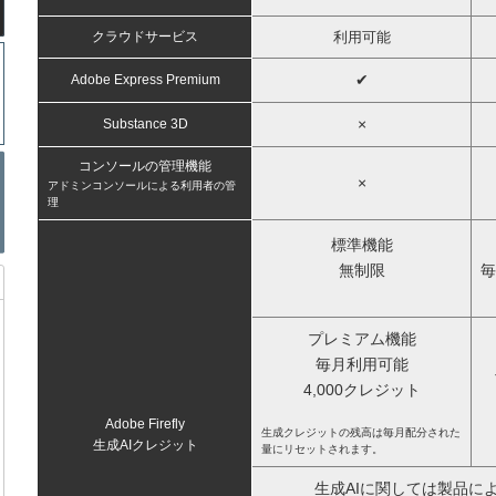
クラウドサービス
利用可能
✔
Adobe Express Premium
×
Substance 3D
コンソールの管理機能
×
アドミンコンソールによる利用者の管
理
標準機能
無制限
毎
プレミアム機能
毎月利用可能
4,000クレジット
Adobe Firefly
生成クレジットの残高は毎月配分された
生成AIクレジット
量にリセットされます。
生成AIに関しては製品に