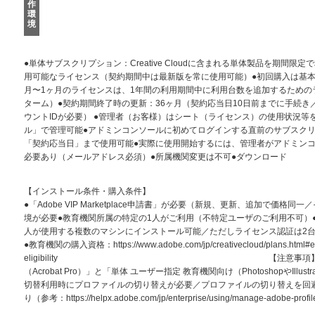
作
環
境
●単体サブスクリプション：Creative Cloudに含まれる単体製品を期間
用可能なライセンス（契約期間中は最新版を常に使用可能）●初回購入は基本的
月〜1ヶ月のライセンスは、1年間の利用期間中に利用台数を追加するための
ターム）●契約期間終了時の更新：36ヶ月（契約応当日10日前までに手続
ウントIDが必要） ●管理者（お客様）はシート（ライセンス）の使用状況等
ル」で管理可能●アドミンコンソールに初めてログインする直前のサブスク
「契約応当日」まで使用可能●実際に使用開始するには、管理者がアドミン
必要あり（メールアドレス必須）●所属機関変更は不可●ダウンロード
【インストール条件・購入条件】
●「Adobe VIP Marketplace申請書」が必要（新規、更新、追加で価
境が必要●教育機関所属の特定の1人がご利用（不特定ユーザのご利用不可）
人が使用する複数のマシンにインストール可能／ただしライセンス認証は2
●教育機関の購入資格：https://www.adobe.com/jp/creativecloud/plans.html#educa
eligibility 【注意事項】同一のAdob
（Acrobat Pro）」と「単体 ユーザー指定 教育機関向け（PhotoshopやIl
切替利用時にプロファイルの切り替えが必要／プロファイルの切り替えを回避す
り（参考：https://helpx.adobe.com/jp/enterprise/using/manage-adobe-profil