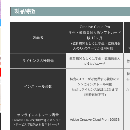
製品特徴
Creative Cloud Pro
学生・教職員個人版ソフトカード
製品名
版 12ヶ月
（教育機関もしくは学生・教職員個
人の1人のユーザが使用可能）
教育機関もしくは学生・教職員個人
ライセンスの帰属先
教
の1人のユーザ
特
特定の1ユーザが使用する複数のマ
る
シンにインストール可能
インストール台数
ただしライセンス認証は2台まで
た
（同時起動不可）
オンラインストレージ容量
Adobe Creative Cloud Pro：100GB
Creative Cloudで連動できるオンライ
ンサービスで提供されるストレージ