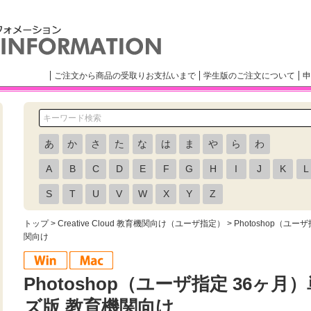
ご注文から商品の受取りお支払いまで
学生版のご注文について
申
あ
か
さ
た
な
は
ま
や
ら
わ
A
B
C
D
E
F
G
H
I
J
K
L
S
T
U
V
W
X
Y
Z
トップ
>
Creative Cloud 教育機関向け（ユーザ指定）
> Photoshop（ユ
関向け
Photoshop（ユーザ指定 36ヶ
ズ版 教育機関向け