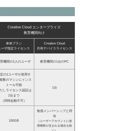
Creative Cloud エンタープライズ
教育機関向け
単体プラン
Creative Cloud
ユーザ指定ライセンス
共有デバイスライセンス
育機関の1人のユーザ
教育機関の1台のPC
定の1ユーザが使用す
複数のマシンにインス
トール可能
1台
だしライセンス認証は
2台まで
（同時起動不可）
無償メンバーシップと同
等
100GB
（ユーザーアカウントに使
用権限が含まれる場合を除
く）