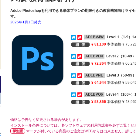
Adobe Photoshopを利用できる単体プランの期限付きの教育機関向け
す。
2026年1月1日発売
AD1BVJW
Level 1（1-9）
¥ 81,100
本体価格 ¥ 73,72
AD1BVLN
Level 2（10-4
¥ 72,864
本体価格 ¥ 66,24
AD1BVNE
Level 3（50-9
¥ 64,944
本体価格 ¥ 59,04
AD1BVQ6
Level 4（100+
¥ 53,856
本体価格 ¥ 48,96
価格は予告なく変更される場合があります。
インストール条件については、各ソフトウェアの利用許諾書を必ずご覧くだ
マークが付いている商品のご注文はWEBからは出来ません。詳し