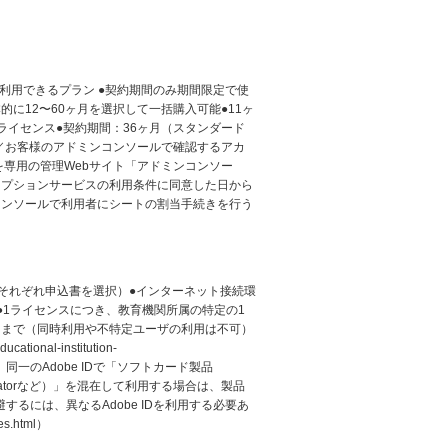
限定で利用できるプラン ●契約期間のみ期間限定で使
に12〜60ヶ月を選択して一括購入可能●11ヶ
ライセンス●契約期間：36ヶ月（スタンダード
き／お客様のアドミンコンソールで確認するアカ
を専用の管理Webサイト「アドミンコンソー
リプションサービスの利用条件に同意した日から
コンソールで利用者にシートの割当手続きを行う
格同一／それぞれ申込書を選択）●インターネット接続環
●1ライセンスにつき、教育機関所属の特定の1
台まで（同時利用や不特定ユーザの利用は不可）
tional-institution-
e IDで「ソフトカード製品
lustratorなど）」を混在して利用する場合は、製品
るには、異なるAdobe IDを利用する必要あ
es.html）