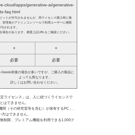
ve-cloud/apps/generative-ai/generative-
ts-faq.html
レジットが付与されませんが、同ライセンス購入時に無
、管理者がアドミンコンソールで利用ユーザーに権限
付与されます。
る場合があります。都度上記URLをご確認ください。
×
×
必要
必要
〜2week前後の場合が多いですが、ご購入の製品に
よっても異なります。
詳しくはお問い合わせください。
指定ライセンス」は、人に紐づくライセンスで
ことはできません。
機関（その研究室等を含む）が保有するPC」、
い方はできません。
能は無制限、プレミアム機能を利用できる1,000ク