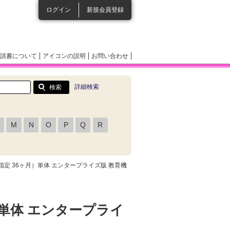
ログイン
新規会員登録
請書について
アイコンの説明
お問い合わせ
詳細検索
M
N
O
P
Q
R
ーザ指定 36ヶ月）単体 エンタープライズ版 教育機
月）単体 エンタープライ