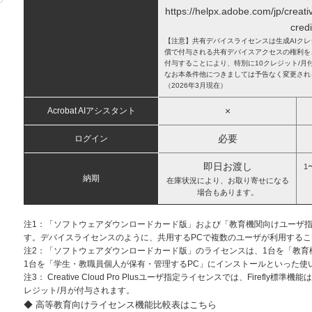
https://helpx.adobe.com/jp/creati
credi
【注意】共有デバイスライセンスは生成AIク
償で付与される共有デバイスアクセスの権利を
付与することにより、特別に10クレジット/月
なお本条件他につきましては予告なく変更され
（2026年3月現在）
×
Acrobat AIアシスタント
必要
ログイン
即日お渡し
1
納期
在庫状況により、お取り寄せになる
場合もあります。
注1：「ソフトウェアダウンロードカード版」および「教育機関向けユーザ
す。デバイスライセンスのように、共用するPCで複数のユーザが利用する
注2：「ソフトウェアダウンロードカード版」のライセンスは、1台を「教育
1台を「学生・教職員個人が保有・管理するPC」にインストールといった使
注3：
Creative Cloud Pro Plusユーザ指定ライセンス
では、Firefly標準機
レジット/月が付与されます。
◆ 高等教育向けライセンス機能比較表はこちら