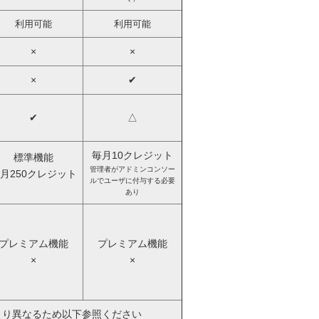
利用可能
利用可能
×
×
×
✔
✔
△
毎月10クレジット
標準機能
管理者がアドミンコンソー
月250クレジット
ルでユーザに付与する必要
あり
プレミアム機能
プレミアム機能
×
×
より異なるため以下参照ください