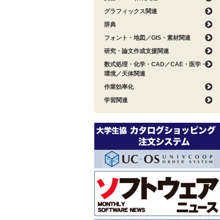
グラフィックス関連
辞典
フォント・地図／GIS・素材関連
研究・論文作成支援関連
数式処理・化学・CAD／CAE・医学・
環境／天体関連
作業効率化
学習関連