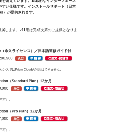
能を備えています。直感的なインターフェース
やすい仕様です。インストールサポート（日本
ail）が提供されます。
」が付属します。v11用は完成次第のご提供となりま
icense（永久ライセンス）／日本語速修ガイド付
90,900
スではPrism Cloudの利用はできません。
iption（Standard Plan）12か月
,000
有不可）。
iption（Pro Plan）12か月
,000
有不可）。