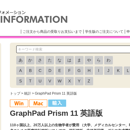
ご注文から商品の受取りお支払いまで
学生版のご注文について
申
あ
か
さ
た
な
は
ま
や
ら
わ
A
B
C
D
E
F
G
H
I
J
K
L
S
T
U
V
W
X
Y
Z
トップ
>
統計
> GraphPad Prism 11 英語版
GraphPad Prism 11 英語版
110ヶ国以上、20万人以上の生物学者が愛用 （大学、メディカルセンター