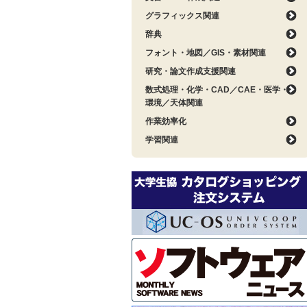
グラフィックス関連
辞典
フォント・地図／GIS・素材関連
研究・論文作成支援関連
数式処理・化学・CAD／CAE・医学・
環境／天体関連
作業効率化
学習関連