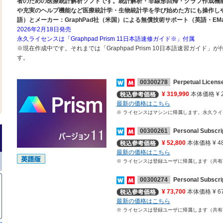
者のための医療統計解析ソフトです。統計解析・非線形回帰・グラフ作成機
や充実のヘルプ機能など医療統計学・生物統計学を学び始めた方にも操作し
語）とメーカー：GraphPad社（米国）による無償技術サポート（英語・EM
2026年2月18日発売
永久ライセンスは「Graphpad Prism 11日本語速修ガイド※」付属
※現在作成中です。それまでは「Graphpad Prism 10日本語速習ガイド
す。
00300278
Perpetual L
¥ 319,990
本体価格 ¥ 2
最新の価格はこちら
※ ライセンスはマシンに帰属します。永久ライセン
00300261
Personal Subscr
¥ 52,800
本体価格 ¥ 48
最新の価格はこちら
※ ライセンスは登録ユーザに帰属します（共
00300274
Personal Subscr
¥ 73,700
本体価格 ¥ 67
最新の価格はこちら
※ ライセンスは登録ユーザに帰属します（共