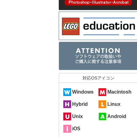
対応OSアイコン
Windows
Macintosh
Hybrid
Linux
Unix
Android
iOS