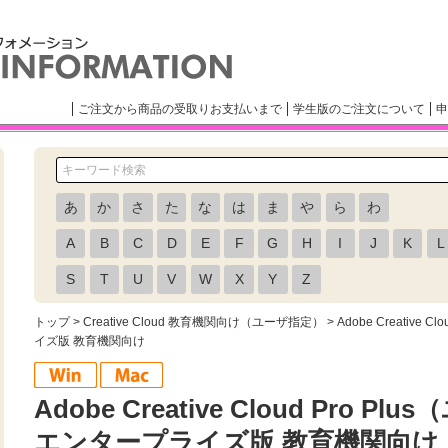
ご注文から商品の受取りお支払いまで
学生版のご注文について
申
あ
か
さ
た
な
は
ま
や
ら
わ
A
B
C
D
E
F
G
H
I
J
K
L
S
T
U
V
W
X
Y
Z
トップ
>
Creative Cloud 教育機関向け（ユーザ指定）
> Adobe Creativ
イズ版 教育機関向け
Adobe Creative Cloud Pro 
エンタープライズ版 教育機関向け