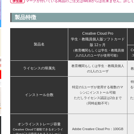
マークが付いている商品のご注文はWEBからは出来ません。詳し
製品特徴
Creative Cloud Pro
学生・教職員個人版ソフトカード
製品名
版 12ヶ月
Cr
（教育機関もしくは学生・教職員個
人の1人のユーザが使用可能）
教育機関もしくは学生・教職員個人
ライセンスの帰属先
教
の1人のユーザ
特
特定の1ユーザが使用する複数のマ
る
シンにインストール可能
インストール台数
ただしライセンス認証は2台まで
た
（同時起動不可）
オンラインストレージ容量
Adobe Creative Cloud Pro：100GB
Creative Cloudで連動できるオンライ
ンサービスで提供されるストレージ