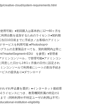
/jp/creative-cloud/system-requirements.html
用可能）●初回購入は基本的に12〜60ヶ月を
に利用台数を追加するためのライセンス●契約期
応当日10日前までに手続き／お客様のアドミン
ービスを利用可能 ●Photoshopや
に有用なプログラムの主要製品すべてを、契約期間内は常に
html?marketSegment=EDU を参照）●管理者
アドミンコンソール」で管理可能●アドミンコン
同意した日から1年1ヶ月後の日付に設定され
ドミンコンソールで利用者にシートの割当手続き
ービスの提供あり●ダウンロード
格同一／それぞれ申込書を選択）●インターネット接続環
●1ライセンスにつき、教育機関所属の特定の1
台まで（同時利用や不特定ユーザの利用は不可）
onal-institution-eligibility