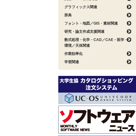
グラフィックス関連
辞典
フォント・地図／GIS・素材関連
研究・論文作成支援関連
数式処理・化学・CAD／CAE・医学・
環境／天体関連
作業効率化
学習関連