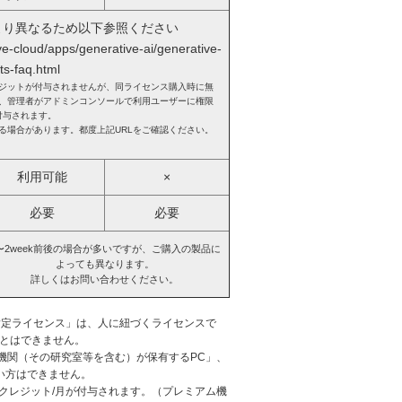
より異なるため以下参照ください
ve-cloud/apps/generative-ai/generative-
ts-faq.html
レジットが付与されませんが、同ライセンス購入時に無
、管理者がアドミンコンソールで利用ユーザーに権限
付与されます。
る場合があります。都度上記URLをご確認ください。
利用可能
×
必要
必要
〜2week前後の場合が多いですが、ご購入の製品に
よっても異なります。
詳しくはお問い合わせください。
指定ライセンス」は、人に紐づくライセンスで
ことはできません。
機関（その研究室等を含む）が保有するPC」、
い方はできません。
50クレジット/月が付与されます。（プレミアム機