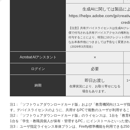
生成AIに関しては製品に
https://helpx.adobe.com/jp/creati
credi
【注意】共有デバイスライセンスは生成AIク
償で付与される共有デバイスアクセスの権利を
付与することにより、特別に10クレジット/月
なお本条件他につきましては予告なく変更され
（2026年3月現在）
×
Acrobat AIアシスタント
必要
ログイン
即日お渡し
1
納期
在庫状況により、お取り寄せになる
場合もあります。
注1：「ソフトウェアダウンロードカード版」および「教育機関向けユーザ
す。デバイスライセンスのように、共用するPCで複数のユーザが利用する
注2：「ソフトウェアダウンロードカード版」のライセンスは、1台を「教育
1台を「学生・教職員個人が保有・管理するPC」にインストールといった使
注3： ユーザ指定ライセンス単体プランは、Firefly標準機能を利用できる2