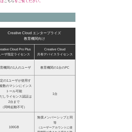
くは
こちら
をご覧ください。
Creative Cloud エンタープライズ
教育機関向け
eative Cloud Pro Plus
Creative Cloud
ユーザ指定ライセンス
共有デバイスライセンス
育機関の1人のユーザ
教育機関の1台のPC
定の1ユーザが使用す
複数のマシンにインス
トール可能
1台
だしライセンス認証は
2台まで
（同時起動不可）
無償メンバーシップと同
等
100GB
（ユーザーアカウントに使