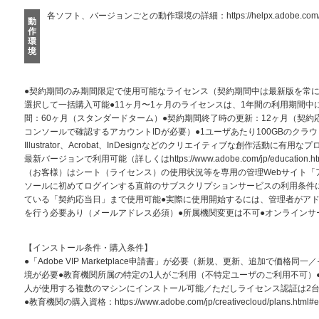
各ソフト、バージョンごとの動作環境の詳細：
https://helpx.adobe.com
動
作
環
境
●契約期間のみ期間限定で使用可能なライセンス（契約期間中は最新版を常に使
選択して一括購入可能●11ヶ月〜1ヶ月のライセンスは、1年間の利用期間中
間：60ヶ月（スタンダードターム）●契約期間終了時の更新：12ヶ月（契約
コンソールで確認するアカウントIDが必要）●1ユーザあたり100GBのクラウドサ
Illustrator、Acrobat、InDesignなどのクリエイティブな創作活動
最新バージョンで利用可能（詳しくはhttps://www.adobe.com/jp/education.
（お客様）はシート（ライセンス）の使用状況等を専用の管理Webサイト「
ソールに初めてログインする直前のサブスクリプションサービスの利用条件に
ている「契約応当日」まで使用可能●実際に使用開始するには、管理者がア
を行う必要あり（メールアドレス必須）●所属機関変更は不可●オンラインサ
【インストール条件・購入条件】
●「Adobe VIP Marketplace申請書」が必要（新規、更新、追加で価
境が必要●教育機関所属の特定の1人がご利用（不特定ユーザのご利用不可）
人が使用する複数のマシンにインストール可能／ただしライセンス認証は2
●教育機関の購入資格：https://www.adobe.com/jp/creativecloud/plans.html#educati