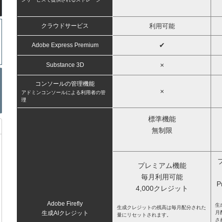
クラウドサービス
利用可能
✔
Adobe Express Premium
×
Substance 3D
コンソールの管理機能
×
アドミンコンソールによる利用者の管
理
標準機能
無制限
プレミアム機能
毎月利用可能
P
4,000クレジット
Adobe Firefly
生
生成クレジットの残高は毎月配分された
生成AIクレジット
月
量にリセットされます。
さ