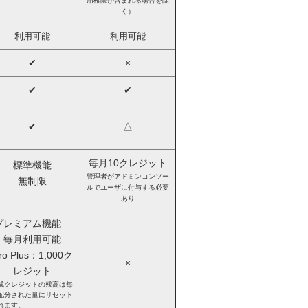
用権限が含まれる場合を除
く）
利用可能
利用可能
✔
×
✔
✔
✔
△
毎月10クレジット
標準機能
管理者がアドミンコンソー
無制限
ルでユーザに付与する必要
あり
プレミアム機能
毎月利用可能
ro Plus：1,000ク
×
レジット
成クレジットの残高は毎
配分された量にリセット
れます。