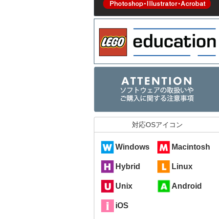
対応OSアイコン
Windows
Macintosh
Hybrid
Linux
Unix
Android
iOS