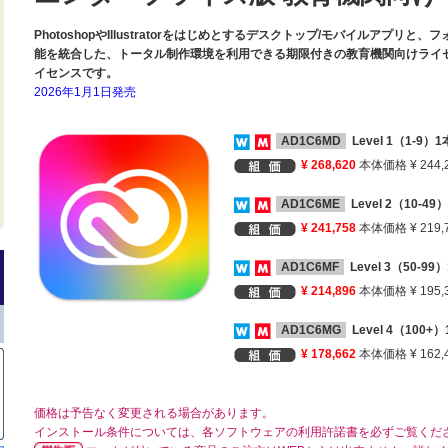
PhotoshopやIllustratorをはじめとするデスクトップ/モバイルアプ
能を統合した、トータル制作環境を利用できる期限付きの教育機関向けライ
イセンスです。
2026年1月1日発売
AD1C6MD
Level 1（1-9）
¥ 268,620
本体価格 ¥ 244,
AD1C6ME
Level 2（10-4
¥ 241,758
本体価格 ¥ 219,
AD1C6MF
Level 3（50-9
¥ 214,896
本体価格 ¥ 195,
AD1C6MG
Level 4（100
¥ 178,662
本体価格 ¥ 162,
価格は予告なく変更される場合があります。
インストール条件については、各ソフトウェアの利用許諾書を必ずご覧くだ