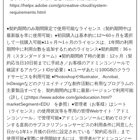
https://helpx.adobe.com/jp/creative-cloud/system-
requirements.html
●契約期間のみ期間限定で使用可能なライセンス（契約期間中は
最新版を常に使用可能）●初回購入は基本的に12〜60ヶ月を選択
して一括購入可能●11ヶ月〜1ヶ月のライセンスは、1年間の利用
期間中に利用台数を追加するためのライセンス●契約期間：36ヶ
月（スタンダードターム）●契約期間終了時の更新：12ヶ月（契
約応当日10日前までに手続き／お客様のアドミンコンソールで
確認するアカウントIDが必要）●1ユーザあたり100GBのクラウ
ドサービスを利用可能 ●PhotoshopやIllustrator、Acrobat、
InDesignなどのクリエイティブな創作活動に有用なプログラムの
主要製品すべてを、契約期間内は常に最新バージョンで利用可能
（詳しくはhttps://www.adobe.com/jp/education.html?
marketSegment=EDU を参照）●管理者（お客様）はシート
（ライセンス）の使用状況等を専用の管理Webサイト「アドミ
ンコンソール」で管理可能●アドミンコンソールに初めてログイ
ンする直前のサブスクリプションサービスの利用条件に同意した
日から1年1ヶ月後の日付に設定されている「契約応当日」まで
使用可能●実際に使用開始するには、管理者がアドミンコンソー