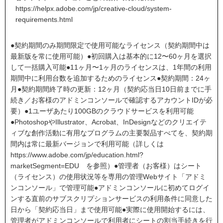
https://helpx.adobe.com/jp/creative-cloud/system-
requirements.html
●契約期間のみ期間限定で使用可能なライセンス（契約期間中は
最新版を常に使用可能）●初回購入は基本的に12〜60ヶ月を選択
して一括購入可能●11ヶ月〜1ヶ月のライセンスは、1年間の利用
期間中に利用台数を追加するためのライセンス●契約期間：24ヶ
月●契約期間終了時の更新：12ヶ月（契約応当日10日前までに手
続き／お客様のアドミンコンソールで確認するアカウントIDが必
要）●1ユーザあたり100GBのクラウドサービスを利用可能
●PhotoshopやIllustrator、Acrobat、InDesignなどのクリエイテ
ィブな創作活動に有用なプログラムの主要製品すべてを、契約期
間内は常に最新バージョンで利用可能（詳しくは
https://www.adobe.com/jp/education.html?
marketSegment=EDU を参照）●管理者（お客様）はシート
（ライセンス）の使用状況等を専用の管理Webサイト「アドミ
ンコンソール」で管理可能●アドミンコンソールに初めてログイ
ンする直前のサブスクリプションサービスの利用条件に同意した
日から「契約応当日」まで使用可能●実際に使用開始するには、
管理者がアドミンコンソールで利用者にシートの割当手続きを行