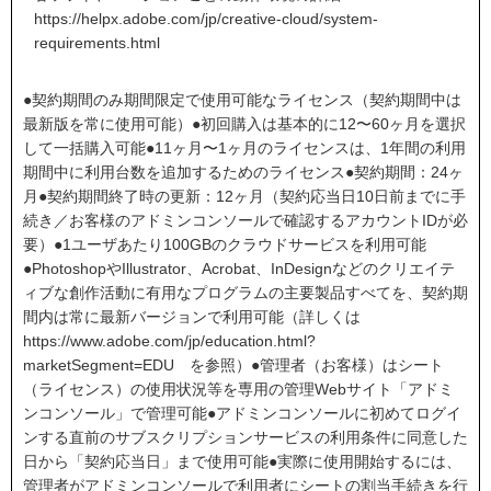
https://helpx.adobe.com/jp/creative-cloud/system-
requirements.html
●契約期間のみ期間限定で使用可能なライセンス（契約期間中は
最新版を常に使用可能）●初回購入は基本的に12〜60ヶ月を選択
して一括購入可能●11ヶ月〜1ヶ月のライセンスは、1年間の利用
期間中に利用台数を追加するためのライセンス●契約期間：24ヶ
月●契約期間終了時の更新：12ヶ月（契約応当日10日前までに手
続き／お客様のアドミンコンソールで確認するアカウントIDが必
要）●1ユーザあたり100GBのクラウドサービスを利用可能
●PhotoshopやIllustrator、Acrobat、InDesignなどのクリエイテ
ィブな創作活動に有用なプログラムの主要製品すべてを、契約期
間内は常に最新バージョンで利用可能（詳しくは
https://www.adobe.com/jp/education.html?
marketSegment=EDU を参照）●管理者（お客様）はシート
（ライセンス）の使用状況等を専用の管理Webサイト「アドミ
ンコンソール」で管理可能●アドミンコンソールに初めてログイ
ンする直前のサブスクリプションサービスの利用条件に同意した
日から「契約応当日」まで使用可能●実際に使用開始するには、
管理者がアドミンコンソールで利用者にシートの割当手続きを行