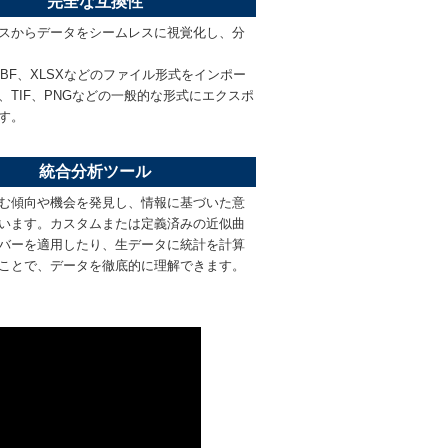
完全な互換性
スからデータをシームレスに視覚化し、分
、DBF、XLSXなどのファイル形式をインポー
F、TIF、PNGなどの一般的な形式にエクスポ
す。
統合分析ツール
む傾向や機会を発見し、情報に基づいた意
います。カスタムまたは定義済みの近似曲
バーを適用したり、生データに統計を計算
ことで、データを徹底的に理解できます。