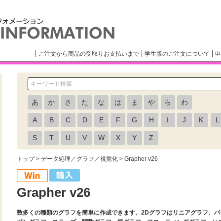
ご注文から商品の受取りお支払いまで
学生版のご注文について
申
あ
か
さ
た
な
は
ま
や
ら
わ
A
B
C
D
E
F
G
H
I
J
K
L
S
T
U
V
W
X
Y
Z
トップ
>
データ処理／グラフ／視覚化
> Grapher v26
Grapher v26
数多くの種類のグラフを簡単に作成できます。2Dグラフはリニアグラフ、バ