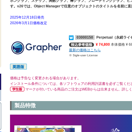
ボングラフ、ステップ、関数グラフ、棒グラフ、フローティンググラフ、ヒス
す。v26では、Object Managerで任意のオブジェクトのタイトルを名
2025年12月18日発売
2026年3月1日価格改定
03000150
Perpetual（永続ラ
¥ 74,800
本体価格 ¥ 68
最新の価格はこちら
※ Sigle-user License
価格は予告なく変更される場合があります。
インストール条件については、各ソフトウェアの利用許諾書を必ずご覧くだ
マークが付いている商品のご注文はWEBからは出来ません。詳し
製品特徴