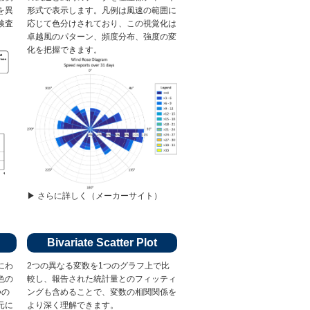
を異
形式で表示します。凡例は風速の範囲に
検査
応じて色分けされており、この視覚化は
卓越風のパターン、頻度分布、強​​度の変
化を把握できます。
）
▶︎ さらに詳しく（メーカーサイト）
Bivariate Scatter Plot
にわ
2つの異なる変数を1つのグラフ上で比
色の
較し、報告された統計量とのフィッティ
つの
ングも含めることで、変数の相関関係を
元に
より深く理解できます。