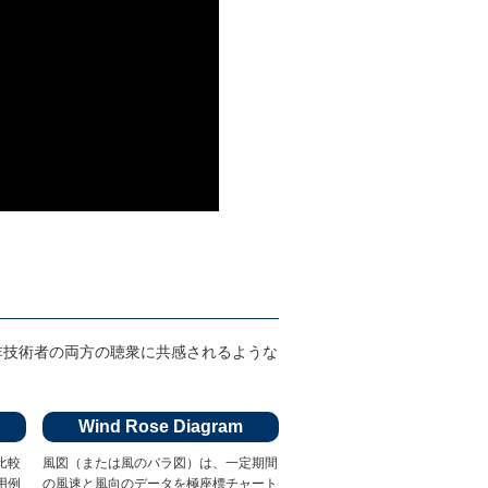
と非技術者の両方の聴衆に共感されるような
Wind Rose Diagram
比較
風図（または風のバラ図）は、一定期間
用例
の風速と風向のデータを極座標チャート