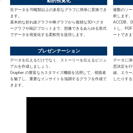
動的視覚化
生データを70種類以上の多彩なグラフに簡単に変換でき
複数のソー
ます。
析します。
基本的な折れ線グラフや棒グラフから複雑な3Dベクタ
ACCDB
ーグラフや統計プロットまで、想像できるあらゆる形式
トし、PD
でデータを視覚化する柔軟性を提供します。
ートできま
プレゼンテーション
データを伝えるだけでなく、ストーリーを伝えるビジュ
データに潜
アルを作成しましょう。
思決定を行
Grapher の豊富なカスタマイズ機能を活用して、視聴者
線、エラー
を魅了し、重要なインサイトを強調するグラフを作成で
したりする
きます。