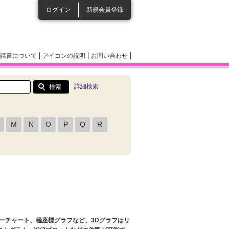
ログイン
新規会員登録
請書について
アイコンの説明
お問い合わせ
詳細検索
M
N
O
P
Q
R
ーチャート、極座標グラフなど、3Dグラフはリ