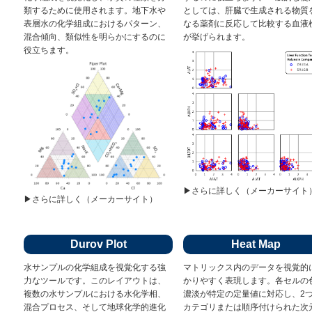
類するために使用されます。地下水や
としては、肝臓で生成される物質
表層水の化学組成におけるパターン、
なる薬剤に反応して比較する血液
混合傾向、類似性を明らかにするのに
が挙げられます。
役立ちます。
▶︎さらに詳しく（メーカーサイト
▶︎さらに詳しく（メーカーサイト）
Durov Plot
Heat Map
水サンプルの化学組成を視覚化する強
マトリックス内のデータを視覚的
力なツールです。このレイアウトは、
かりやすく表現します。各セルの
複数の水サンプルにおける水化学相、
濃淡が特定の定量値に対応し、2
混合プロセス、そして地球化学的進化
カテゴリまたは順序付けられた次