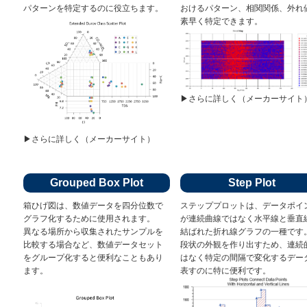
パターンを特定するのに役立ちます。
おけるパターン、相関関係、外れ
素早く特定できます。
▶︎さらに詳しく（メーカーサイト
▶︎さらに詳しく（メーカーサイト）
Grouped Box Plot
Step Plot
箱ひげ図は、数値データを四分位数で
ステッププロットは、データポイ
グラフ化するために使用されます。
が連続曲線ではなく水平線と垂直
異なる場所から収集されたサンプルを
結ばれた折れ線グラフの一種です
比較する場合など、数値データセット
段状の外観を作り出すため、連続
をグループ化すると便利なこともあり
はなく特定の間隔で変化するデー
ます。
表すのに特に便利です。