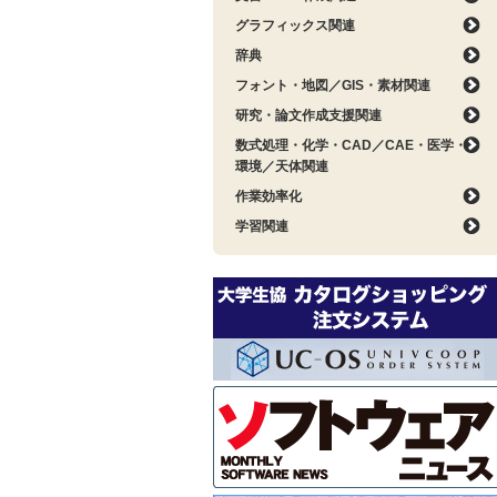
グラフィックス関連
辞典
フォント・地図／GIS・素材関連
研究・論文作成支援関連
数式処理・化学・CAD／CAE・医学・
環境／天体関連
作業効率化
学習関連