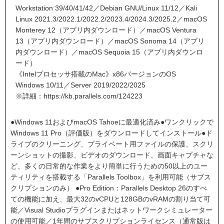
Workstation 39/40/41/42／Debian GNU/Linux 11/12／Kali
Linux 2021.3/2022.1/2022.2/2023.4/2024.3/2025.2／macOS
Monterey 12（アプリ内ダウンロード）／macOS Ventura
13（アプリ内ダウンロード）／macOS Sonoma 14（アプリ
内ダウンロード）／macOS Sequoia 15（アプリ内ダウンロ
ード）
《Intelプロセッサ搭載のMac》x86バージョンのOS
Windows 10/11／Server 2019/2022/2025
※詳細：
https://kb.parallels.com/124223
●Windows 11およびmacOS Tahoeに最適化済み●ワンクリックで
Windows 11 Pro（評価版）をダウンロードしてインストール●ド
ライブのクリーニング、プライベート用ファイルの保護、スクリ
ーンショットの撮影、ビデオのダウンロード、画面キャプチャな
ど、多くの日常的な作業をより簡単に行うための50以上のユー
ティリティを搭載する「Parallels Toolbox」を利用可能（サブス
クリプションのみ） ●Pro Edition：Parallels Desktop 26のすべ
ての機能に加え、最大32のvCPUと128GBのvRAMの割り当て可
能／Visual Studioプラグインまたはネットワークシミュレーター
の使用可能／1年間のサブスクリプションライセンス（通常版は