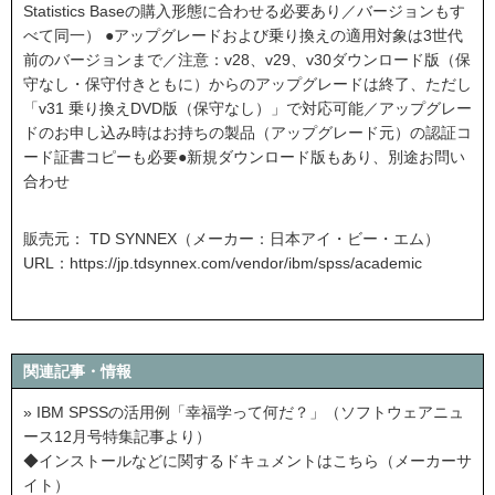
Statistics Baseの購入形態に合わせる必要あり／バージョンもす
べて同一） ●アップグレードおよび乗り換えの適用対象は3世代
前のバージョンまで／注意：v28、v29、v30ダウンロード版（保
守なし・保守付きともに）からのアップグレードは終了、ただし
「v31 乗り換えDVD版（保守なし）」で対応可能／アップグレー
ドのお申し込み時はお持ちの製品（アップグレード元）の認証コ
ード証書コピーも必要●新規ダウンロード版もあり、別途お問い
合わせ
販売元： TD SYNNEX（メーカー：日本アイ・ビー・エム）
URL：
https://jp.tdsynnex.com/vendor/ibm/spss/academic
関連記事・情報
» IBM SPSSの活用例「幸福学って何だ？」（ソフトウェアニュ
ース12月号特集記事より）
◆インストールなどに関するドキュメントはこちら（メーカーサ
イト）