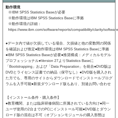
動作環境
※IBM SPSS Statistics Baseが必要
※動作環境はIBM SPSS Statistics Baseに準拠
※動作環境の詳細：
https://www.ibm.com/software/reports/compatibility/clarity/softw
●データ内で値が欠損している場合、欠損値と他の変数間の関係
を確認および推定●動作環境はIBM SPSS Statistics Baseに準拠
●IBM SPSS Statistics Baseが必要●推奨構成：メディカルモデル
プロフェッショナル●Version 27よりStatistics Baseに
「Bootstrapping」および「Data Preparation」を統合●DVD版は
DVDとライセンス証書での納品（保守なし）●DVD版を購入され
た方でも、専用のサイトからダウンロードでインストールプログ
ラムを入手可能●新規ダウンロード版もあり、別途お問い合わせ
【インストール条件・購入条件】
●教育機関、または臨床研修病院に所属されている方向け●同一
ユーザ使用の2台までのPCにインストール可能●DVD版とダウン
ロード版の混在は不可（オプションモジュールの購入形態は