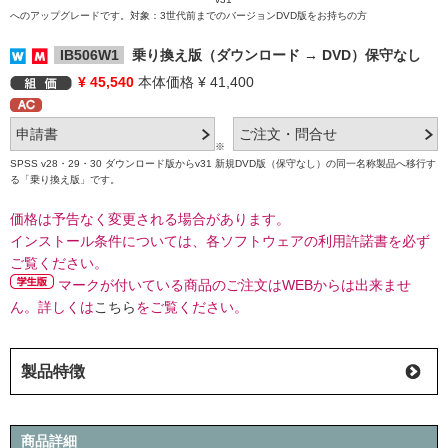
へのアップグレードです。対象：3世代前までのバージョンDVD版をお持ちの方
IB506W1
乗り換え版（ダウンロード → DVD）保守なし
¥ 45,540
本体価格 ¥ 41,400
※
SPSS v28・29・30 ダウンロード版からv31 新規DVD版（保守なし）の同一名称製品へ移行す
る「乗り換え版」です。
価格は予告なく変更される場合があります。
インストール条件については、各ソフトウェアの利用許諾書を必ず
ご覧ください。
マークが付いている商品のご注文はWEBからは出来ませ
ん。詳しくは
こちら
をご覧ください。
製品特徴
商品詳細