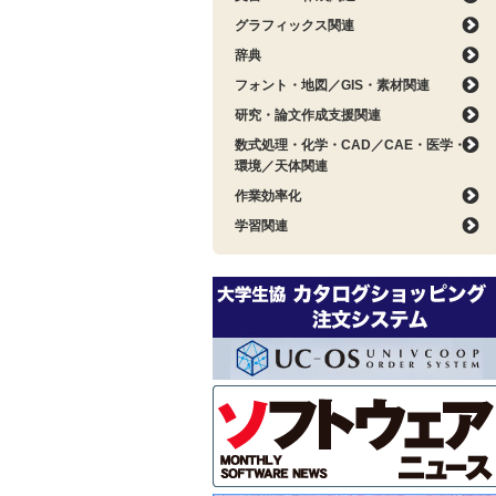
グラフィックス関連
辞典
フォント・地図／GIS・素材関連
研究・論文作成支援関連
数式処理・化学・CAD／CAE・医学・
環境／天体関連
作業効率化
学習関連