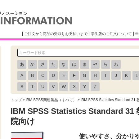
ご注文から商品の受取りお支払いまで
学生版のご注文について
申
あ
か
さ
た
な
は
ま
や
ら
わ
A
B
C
D
E
F
G
H
I
J
K
L
S
T
U
V
W
X
Y
Z
トップ
>
IBM SPSS関連製品（すべて）
>
IBM SPSS Statistics Stand
IBM SPSS Statistics Standa
院向け
使いやすさ、分かり