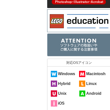
対応OSアイコン
Windows
Macintosh
Hybrid
Linux
Unix
Android
iOS