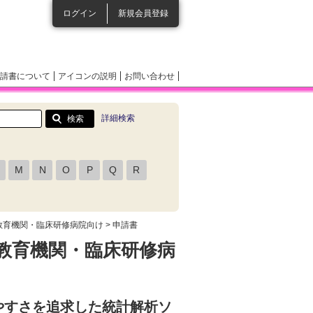
ログイン
新規会員登録
請書について
アイコンの説明
お問い合わせ
詳細検索
M
N
O
P
Q
R
ard 31 教育機関・臨床研修病院向け
> 申請書
rd 31 教育機関・臨床研修病
やすさを追求した統計解析ソ