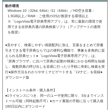
動作環境
Windows 10（32bit, 64bit）/11（64bit）／HD空き容量：
1.9GB以上／RAM：ご使用のOSが推奨する環境以上
※「LogoVista電子辞典専用アプリ」は、常に最新の環境で使
用できる全辞典共通の辞典検索ソフト（アップデートの適用
を推奨）
●見やすく、検索しやすい画面配列に加え、言葉をまとめて辞書
引きできる電子辞典ならではの便利な機能で、事象を多角的に捉
えられる辞典セット●「LogoVista電子辞典専用アプリ」は、
「辞典ブラウザ」に比べて辞典の起動や検索にかかる時間を短縮
し、複数辞典の呼び出しを容易に行ったり手軽に串刺し検索を実
行●操作方法をわかりやすくナビゲートする「LVナビ」を収録●
ダウンロード版
【インストール条件・購入条件】
●1ライセンスにつき、同一のユーザ使用に限り、3台までインス
トール可能（同時起動不可）●カード裏面の手順に沿って購入後
180日以内にダウンロード