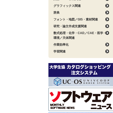
グラフィックス関連
辞典
フォント・地図／GIS・素材関連
研究・論文作成支援関連
数式処理・化学・CAD／CAE・医学・
環境／天体関連
作業効率化
学習関連