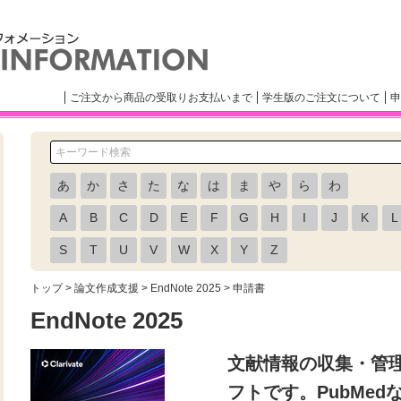
ご注文から商品の受取りお支払いまで
学生版のご注文について
申
あ
か
さ
た
な
は
ま
や
ら
わ
A
B
C
D
E
F
G
H
I
J
K
L
S
T
U
V
W
X
Y
Z
トップ
>
論文作成支援
>
EndNote 2025
> 申請書
EndNote 2025
文献情報の収集・管
フトです。PubMe