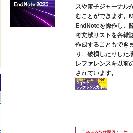
スや電子ジャーナル
むことができます。MS
EndNoteを操作
考文献リストを各雑
作成することもでき
り、破損したりした
レファレンスを以前
されています。
日本国内総代理店：ユサコ