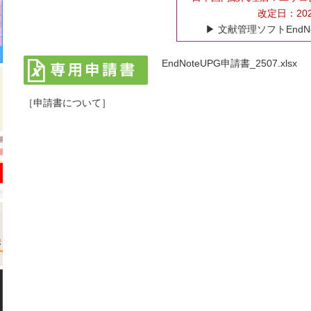
改定日：20
▶︎ 文献管理ソフトEn
EndNoteUPG申請書_2507.xlsx
［申請書について］