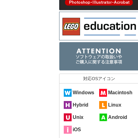
対応OSアイコン
Windows
Macintosh
Hybrid
Linux
Unix
Android
iOS