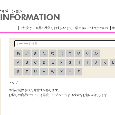
ご注文から商品の受取りお支払いまで
学生版のご注文について
申
あ
か
さ
た
な
は
ま
や
ら
わ
A
B
C
D
E
F
G
H
I
J
K
L
S
T
U
V
W
X
Y
Z
トップ
商品が削除された可能性があります。
お探しの商品については再度トップページより検索をお願いいたします。