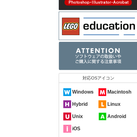
対応OSアイコン
Windows
Macintosh
Hybrid
Linux
Unix
Android
iOS