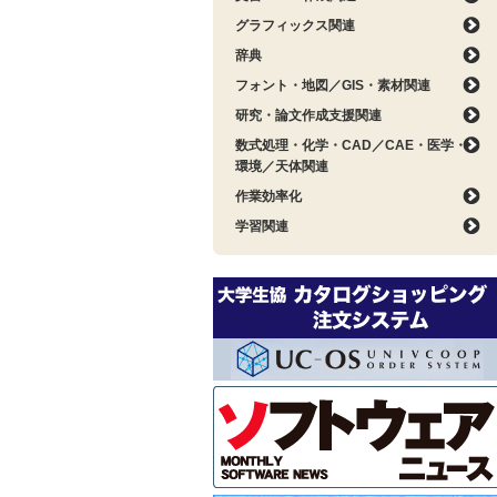
グラフィックス関連
辞典
フォント・地図／GIS・素材関連
研究・論文作成支援関連
数式処理・化学・CAD／CAE・医学・
環境／天体関連
作業効率化
学習関連