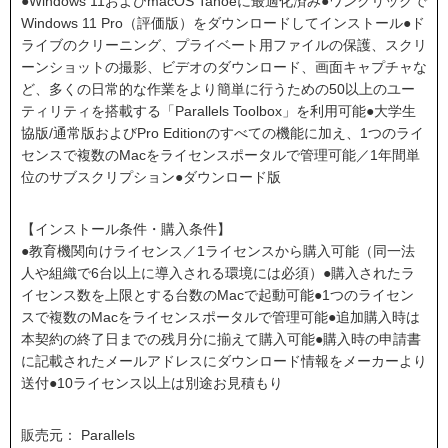
●Windows 11およびmacOS Tahoeに最適化済み●ワンクリックで
Windows 11 Pro（評価版）をダウンロードしてインストール●ド
ライブのクリーニング、プライベート用ファイルの保護、スクリ
ーンショットの撮影、ビデオのダウンロード、画面キャプチャな
ど、多くの日常的な作業をより簡単に行うための50以上のユー
ティリティを搭載する「Parallels Toolbox」を利用可能●大学生
協版/通常版およびPro Editionのすべての機能に加え、1つのライ
センスで複数のMacをライセンスポータルで管理可能／1年間単
位のサブスクリプション●ダウンロード版
【インストール条件・購入条件】
●教育機関向けライセンス／1ライセンスから購入可能（同一法
人や組織で6台以上に導入される環境には必須）●購入されたラ
イセンス数を上限とする台数のMacで起動可能●1つのライセン
スで複数のMacをライセンスポータルで管理可能●追加購入時は
本契約の終了日までの残月分に揃えて購入可能●購入時の申請書
に記載されたメールアドレスにダウンロード情報をメーカーより
送付●10ライセンス以上は別途お見積もり
販売元： Parallels