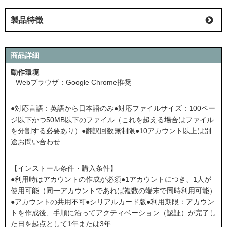
製品特徴
商品詳細
動作環境
Webブラウザ：Google Chrome推奨
●対応言語：英語から日本語のみ●対応ファイルサイズ：100ペー
ジ以下かつ50MB以下のファイル（これを超える場合はファイル
を分割する必要あり）●翻訳回数無制限●10アカウント以上は別
途お問い合わせ
【インストール条件・購入条件】
●利用時はアカウントの作成が必須●1アカウントにつき、1人が
使用可能（同一アカウントであれば複数の端末で同時利用可能）
●アカウントの共用不可●シリアルカード版●利用期限：アカウン
トを作成後、手順に沿ってアクティベーション（認証）が完了し
た日を起点として1年または3年