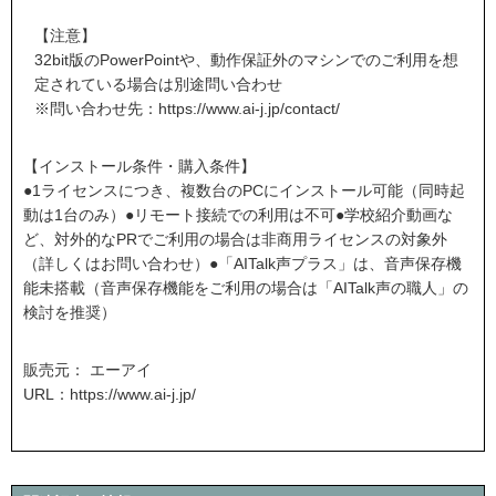
【注意】
32bit版のPowerPointや、動作保証外のマシンでのご利用を想
定されている場合は別途問い合わせ
※問い合わせ先：
https://www.ai-j.jp/contact/
【インストール条件・購入条件】
●1ライセンスにつき、複数台のPCにインストール可能（同時起
動は1台のみ）●リモート接続での利用は不可●学校紹介動画な
ど、対外的なPRでご利用の場合は非商用ライセンスの対象外
（詳しくはお問い合わせ）●「AITalk声プラス」は、音声保存機
能未搭載（音声保存機能をご利用の場合は「AITalk声の職人」の
検討を推奨）
販売元： エーアイ
URL：
https://www.ai-j.jp/