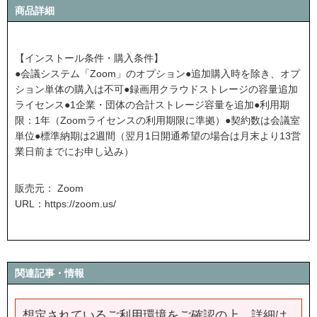
商品詳細
【インストール条件・購入条件】
●会議システム「Zoom」のオプション●追加購入時を除き、オプ
ション単体の購入は不可●録画用クラウドストレージの容量追加
ライセンス●1企業・団体の合計ストレージ容量を追加●利用期
限：1年（Zoomライセンスの利用期限に準拠）●契約数は会議室
単位●標準納期は2週間（翌月1日開通希望の場合は月末より13営
業日前までにお申し込み）
販売元： Zoom
URL：
https://zoom.us/
関連記事・情報
想定されているご利用環境をご確認の上、詳細は