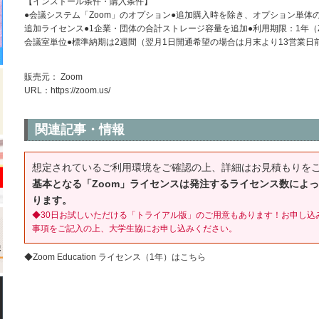
【インストール条件・購入条件】
●会議システム「Zoom」のオプション●追加購入時を除き、オプション単体
追加ライセンス●1企業・団体の合計ストレージ容量を追加●利用期限：1年（
会議室単位●標準納期は2週間（翌月1日開通希望の場合は月末より13営業日
販売元： Zoom
URL：
https://zoom.us/
関連記事・情報
想定されているご利用環境をご確認の上、詳細はお見積もりを
基本となる「Zoom」ライセンスは発注するライセンス数によ
ります。
◆30日お試しいただける「トライアル版」のご用意もあります！お申し込
事項をご記入の上、大学生協にお申し込みください。
◆Zoom Education ライセンス（1年）はこちら