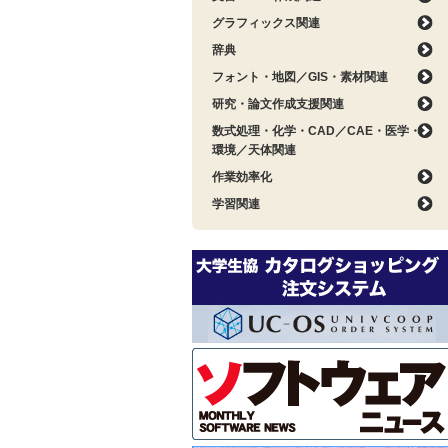
グラフィックス関連
辞典
フォント・地図／GIS・素材関連
研究・論文作成支援関連
数式処理・化学・CAD／CAE・医学・
環境／天体関連
作業効率化
学習関連