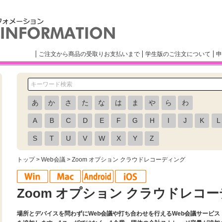
ご注文から商品の受取りお支払いまで
学生版のご注文について
申
あ
か
さ
た
な
は
ま
や
ら
わ
A
B
C
D
E
F
G
H
I
J
K
L
S
T
U
V
W
X
Y
Z
トップ
>
Web会議
> Zoom オプション クラウドレコーディング
Zoom オプション クラウドレコ
場所とデバイスを問わずにWeb会議や打ち合わせを行えるWeb会議サービス