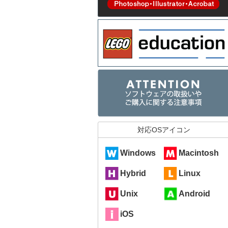
対応OSアイコン
Windows
Macintosh
Hybrid
Linux
Unix
Android
iOS