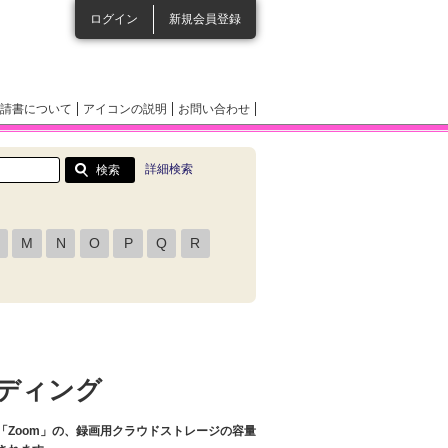
ログイン
新規会員登録
請書について
アイコンの説明
お問い合わせ
詳細検索
M
N
O
P
Q
R
ーディング
「Zoom」の、録画用クラウドストレージの容量