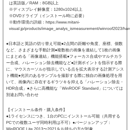
は英語版／RAM：8GB以上
※ディスプレイ解像度：1280x1024以上
※DVDドライブ（インストール時に必要）
※動作環境の詳細：
https://www.mitani-
visual.jp/products/image_analys_ismeasurement/winroof2023/ha
●日本語と英語の切り替え可能●2点間の距離や角度、座標、個数
など、さまざまな手動計測●複数枚の画像を連結して1枚の画像
にまとめる「画像連結」機能搭載●フォーカス合成やマルチカラ
ー合成、ハレーション除去機能など●計測ポイントを指示する際
に、マウスカーソルが指示している点を拡大表示する計測アシス
ト機能●光沢のあるサンプルを撮影する際に独自の画像処理を用
いて、画像内に存在するギラツキを抑える「ハレーション除去・
HDR合成」●さらに高機能な「WinROOF Standard」については
別途お問い合わせ
【インストール条件・購入条件】
●1ライセンスにつき、1台のPCにインストール可能（共用する
PCでの複数ユーザ同時利用は不可）●バージョンアップ：
WinROOF Lite 2013〜2021をお持ちの方が対象