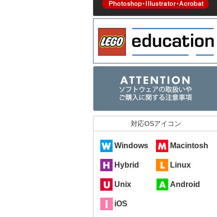
対応OSアイコン
Windows
Macintosh
Hybrid
Linux
Unix
Android
iOS