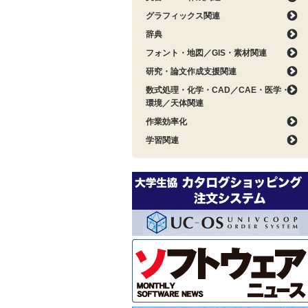
グラフィックス関連
辞典
フォント・地図／GIS・素材関連
研究・論文作成支援関連
数式処理・化学・CAD／CAE・医学・
環境／天体関連
作業効率化
学習関連