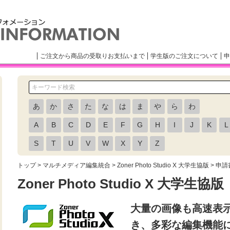
ご注文から商品の受取りお支払いまで
学生版のご注文について
申
あ
か
さ
た
な
は
ま
や
ら
わ
A
B
C
D
E
F
G
H
I
J
K
L
S
T
U
V
W
X
Y
Z
トップ
>
マルチメディア編集統合
>
Zoner Photo Studio X 大学生協版
> 申請
Zoner Photo Studio X 大学生協版
大量の画像も高速表
き、多彩な編集機能