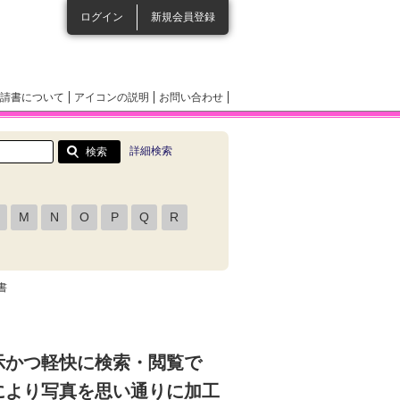
ログイン
新規会員登録
請書について
アイコンの説明
お問い合わせ
詳細検索
M
N
O
P
Q
R
書
示かつ軽快に検索・閲覧で
により写真を思い通りに加工