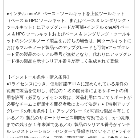
●インテル oneAPI ベース・ツールキットを上位ツールキット
（ベース & HPC ツールキット、またはベース & レンダリング・
ツールキット）にアップグレードが可能●インテル oneAPI ベー
ス & HPC ツールキットおよびベース & レンダリング・ツールキ
ットのシングルノード製品をお持ちの場合は、同ツールキットに
おけるマルチノード製品へのアップグレードも可能●アップグレ
ード元の製品のシリアル番号が無効となり、代わりにアップグレ
ード後の製品を示すシリアル番号が新しく生成されて登録
【インストール条件・購入条件】
●1ライセンスにつき、使用許諾/EULA に定められている条件の
範囲で製品を使用し、特定の 1 名の開発者によるサポートの利
用を許可（必要なライセンス数は、製品利用についてサポートが
必要なチームに所属する開発者数によって決定）●【特別アップ
グレードの利用条件】1）アップグレードが可能な製品を有して
いる／2）製品のサポートサービス期間が有効であり、かつ期限
までの残りが 1 年未満である／3）製品のシリアル番号がインテ
ル レジストレーション・センターで登録されていること●ライセ