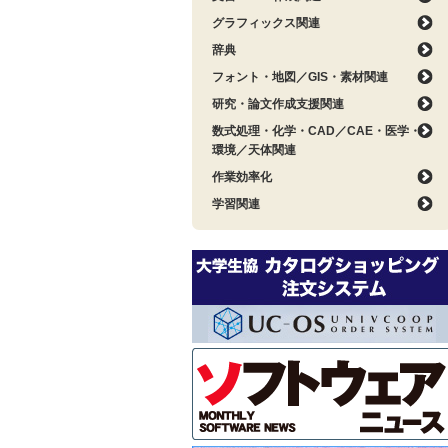
グラフィックス関連
辞典
フォント・地図／GIS・素材関連
研究・論文作成支援関連
数式処理・化学・CAD／CAE・医学・
環境／天体関連
作業効率化
学習関連