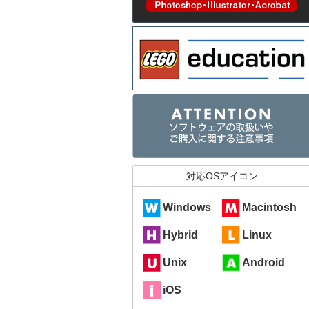
対応OSアイコン
Windows
Macintosh
Hybrid
Linux
Unix
Android
iOS