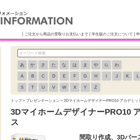
ご注文から商品の受取りお支払いまで
学生版のご注文について
申
あ
か
さ
た
な
は
ま
や
ら
わ
A
B
C
D
E
F
G
H
I
J
K
L
S
T
U
V
W
X
Y
Z
トップ
>
プレゼンテーション
>
3DマイホームデザイナーPRO10 アカデミ
3DマイホームデザイナーPRO10
ス
間取り作成、3Dパー