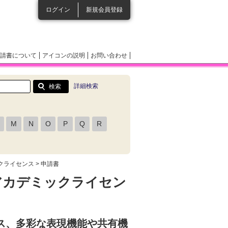
ログイン
新規会員登録
請書について
アイコンの説明
お問い合わせ
詳細検索
M
N
O
P
Q
R
ックライセンス
> 申請書
 アカデミックライセン
ス、多彩な表現機能や共有機