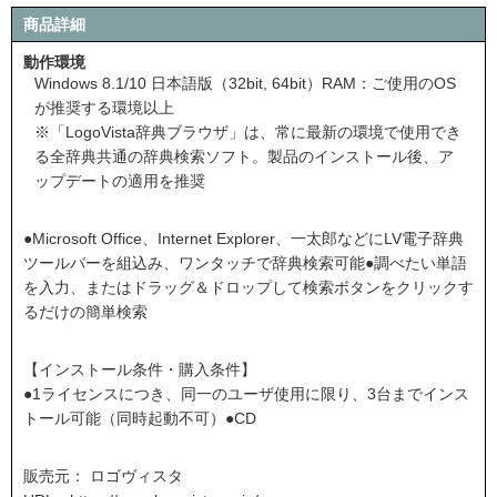
商品詳細
動作環境
Windows 8.1/10 日本語版（32bit, 64bit）RAM：ご使用のOS
が推奨する環境以上
※「LogoVista辞典ブラウザ」は、常に最新の環境で使用でき
る全辞典共通の辞典検索ソフト。製品のインストール後、ア
ップデートの適用を推奨
●Microsoft Office、Internet Explorer、一太郎などにLV電子辞典
ツールバーを組込み、ワンタッチで辞典検索可能●調べたい単語
を入力、またはドラッグ＆ドロップして検索ボタンをクリックす
るだけの簡単検索
【インストール条件・購入条件】
●1ライセンスにつき、同一のユーザ使用に限り、3台までインス
トール可能（同時起動不可）●CD
販売元： ロゴヴィスタ