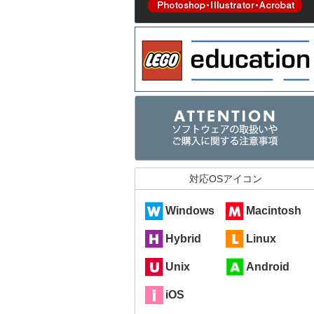
対応OSアイコン
Windows
Macintosh
Hybrid
Linux
Unix
Android
iOS