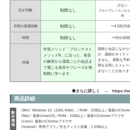
少ない
制限なし
話す回数
グループレッスンだ
的
制限なし
月間の受講回数
〜4,5回/月
制限なし
時間
〜50分/回
講師と会話しながら
学習メソッド「プロンテスト
が、講師がネイティ
メソッドR」に沿った、発音
ません。 柔軟な予
の練習から場面ごとの会話ま
特徴
間を活用したトレー
で通じる発音やフレーズが無
きないことがありま
制限に学べます。
◆さらに詳しく →
https://w
商品詳細
《Win》Windows 10（32bit, 64bit）／RAM：2GB以上／最新のChr
動
《Mac》最新のmacOS／RAM：2GB以上／最新のChromeブラウザ
作
環
《Linux》最新のChromeブラウザ
境
《Android》専用アプリ／空きディスク容量：1.3GB以上