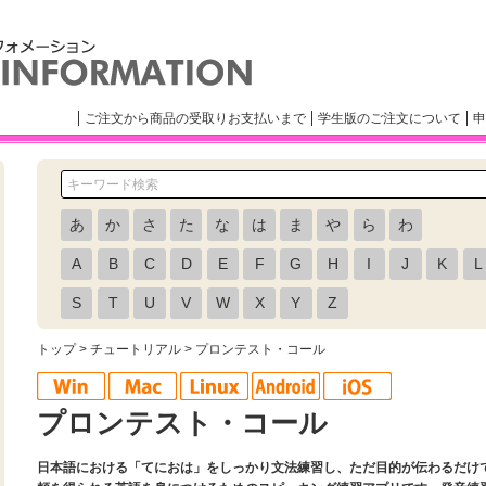
ご注文から商品の受取りお支払いまで
学生版のご注文について
申
あ
か
さ
た
な
は
ま
や
ら
わ
A
B
C
D
E
F
G
H
I
J
K
L
S
T
U
V
W
X
Y
Z
トップ
>
チュートリアル
> プロンテスト・コール
プロンテスト・コール
日本語における「てにおは」をしっかり文法練習し、ただ目的が伝わるだけ