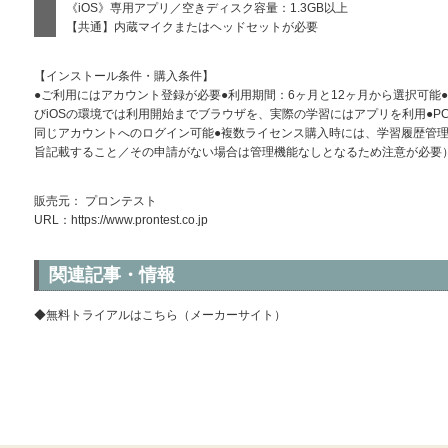
《iOS》専用アプリ／空きディスク容量：1.3GB以上
【共通】内蔵マイクまたはヘッドセットが必要
【インストール条件・購入条件】
●ご利用にはアカウント登録が必要●利用期間：6ヶ月と12ヶ月から選択可能●購
びiOSの環境では利用開始までブラウザを、実際の学習にはアプリを利用●PC
同じアカウントへのログイン可能●複数ライセンス購入時には、学習履歴管
旨記載すること／その申請がない場合は管理機能なしとなるため注意が必要）
販売元： プロンテスト
URL：
https://www.prontest.co.jp
関連記事・情報
◆無料トライアルはこちら（メーカーサイト）