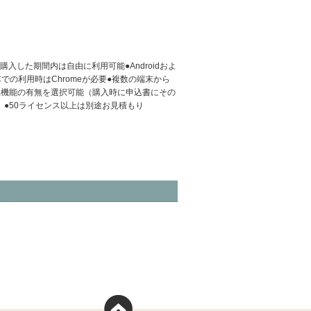
入した期間内は自由に利用可能●Androidおよ
での利用時はChromeが必要●複数の端末から
理機能の有無を選択可能（購入時に申込書にその
●50ライセンス以上は別途お見積もり