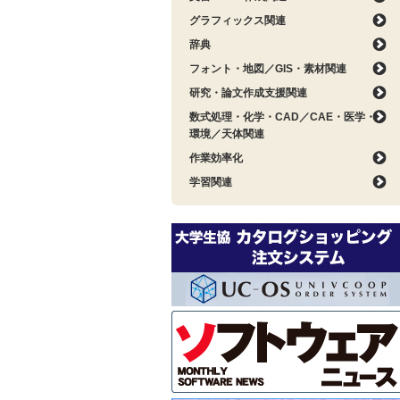
グラフィックス関連
辞典
フォント・地図／GIS・素材関連
研究・論文作成支援関連
数式処理・化学・CAD／CAE・医学・
環境／天体関連
作業効率化
学習関連