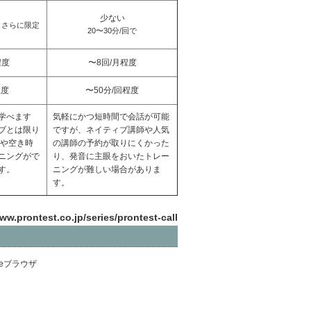
少ない
とさらに限定
20〜30分/回で
程度
〜8回/月程度
程度
〜50分/回程度
学べます
気軽にかつ短時間で会話が可能
ブとは限り
ですが、ネイティブ講師や人気
約や空き時
の講師の予約が取りにくかった
ニングがで
り、発音に主眼をおいたトレー
す。
ニングが難しい場合がありま
す。
ww.prontest.co.jp/series/prontest-call
omeブラウザ