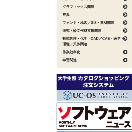
グラフィックス関連
辞典
フォント・地図／GIS・素材関連
研究・論文作成支援関連
数式処理・化学・CAD／CAE・医学・
環境／天体関連
作業効率化
学習関連