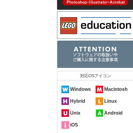
対応OSアイコン
Windows
Macintosh
Hybrid
Linux
Unix
Android
iOS