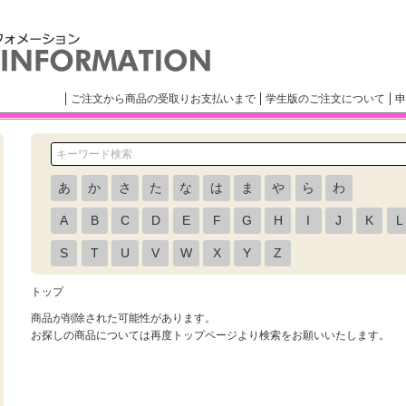
ご注文から商品の受取りお支払いまで
学生版のご注文について
申
あ
か
さ
た
な
は
ま
や
ら
わ
A
B
C
D
E
F
G
H
I
J
K
L
S
T
U
V
W
X
Y
Z
トップ
商品が削除された可能性があります。
お探しの商品については再度トップページより検索をお願いいたします。