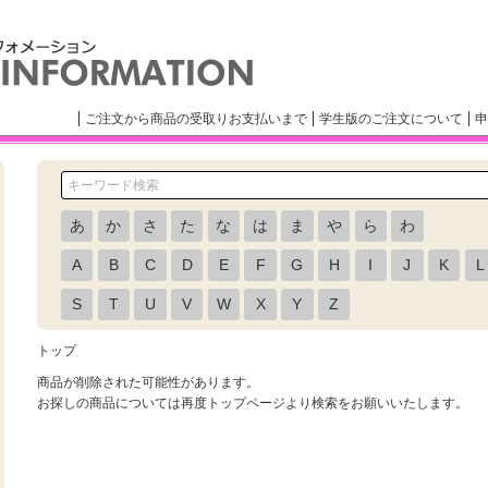
ご注文から商品の受取りお支払いまで
学生版のご注文について
申
あ
か
さ
た
な
は
ま
や
ら
わ
A
B
C
D
E
F
G
H
I
J
K
L
S
T
U
V
W
X
Y
Z
トップ
商品が削除された可能性があります。
お探しの商品については再度トップページより検索をお願いいたします。