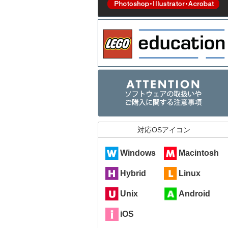
対応OSアイコン
Windows
Macintosh
Hybrid
Linux
Unix
Android
iOS