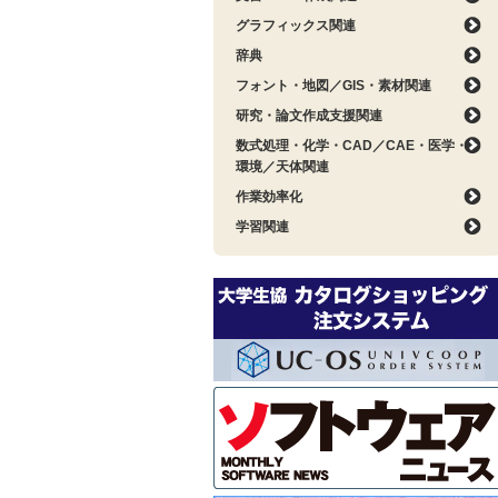
グラフィックス関連
辞典
フォント・地図／GIS・素材関連
研究・論文作成支援関連
数式処理・化学・CAD／CAE・医学・
環境／天体関連
作業効率化
学習関連