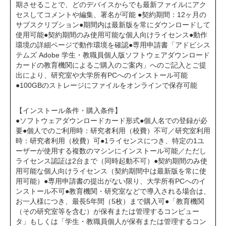
期させることで、どのデバイスからでも最新ファイルにアク
セスしてコメントや編集、署名が可能 ●契約期間：12ヶ月の
サブスクリプション●期間内は最新版を常にダウンロードして
使用可能●契約期間のみ使用可能な個人向けライセンス●動作
環境の詳細ページで動作環境を確認●専用申請書「アドビシス
テムズ Adobe 学生・教職員個人版ソフトウェアダウンロード
カードの教育機関によるご購入のご案内」へのご記入とご提
出により、研究室や大学所有PCへのインストール可能
●100GBのストレージにファイルをオンラインで保存可能
【インストール条件・購入条件】
●ソフトウェアダウンロードカード形式●個人名での登録が必
要●個人でのご利用時：研究者利用（校費）不可／研究室利用
時：研究者利用（校費）可●1ライセンスにつき、特定の1ユ
ーザーが使用する複数のマシンにインストール可能／ただし
ライセンス認証は2台まで（同時起動不可）●契約期間のみ使
用可能な個人向けライセンス（契約期間中は最新版を常に使
用可能）●専用申請書の提出がない限り、大学所有PCへのイ
ンストール不可●教育機関・研究室などで導入される場合は、
お一人様につき、最長5年間（5枚）まで購入可● 「教育機関
（その研究室等を含む）が保有または管理するコンピュー
タ」もしくは「学生・教職員個人が保有または管理するコン