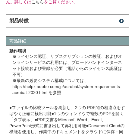
ん。詳しくは
こちら
をご覧ください。
製品特徴
商品詳細
動作環境
※ライセンス認証、サブスクリプションの検証、およびオ
ンラインサービスの利用には、ブロードバンドインターネ
ット接続および登録が必要（電話からのライセンス認証は
不可）
※最新の必要システム構成については、
https://helpx.adobe.com/jp/acrobat/system-requirements-
acrobat-2020.html
を参照
●ファイルの比較ツールを刷新し、2つの PDF間の相違点をす
ばやく正確に検出可能●1つのウィンドウで複数のPDFを開く
「タブ表示」●PDF文書をMicrosoft Word、Excel、
PowerPoint形式に書き出して再利用可能●Document Cloudの
機能を使用し、作業中のドキュメントをクラウドに保存・同