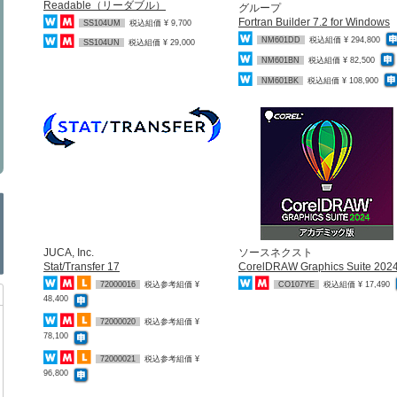
Readable（リーダブル）
グループ
Fortran Builder 7.2 for Windows
SS104UM
税込組価 ¥ 9,700
NM601DD
税込組価 ¥ 294,800
SS104UN
税込組価 ¥ 29,000
NM601BN
税込組価 ¥ 82,500
NM601BK
税込組価 ¥ 108,900
JUCA, Inc.
ソースネクスト
Stat/Transfer 17
CorelDRAW Graphics Suite 202
72000016
税込参考組価 ¥
CO107YE
税込組価 ¥ 17,490
48,400
72000020
税込参考組価 ¥
78,100
72000021
税込参考組価 ¥
96,800