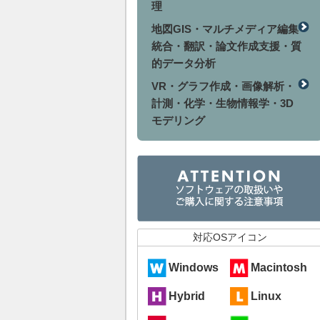
理
地図GIS・マルチメディア編集
統合・翻訳・論文作成支援・質
的データ分析
VR・グラフ作成・画像解析・
計測・化学・生物情報学・3D
モデリング
対応OSアイコン
Windows
Macintosh
Hybrid
Linux