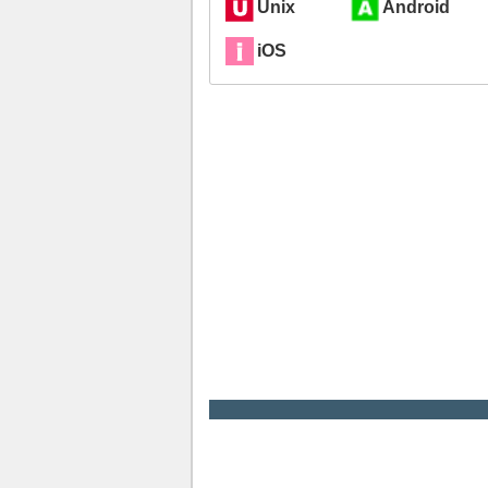
Unix
Android
iOS