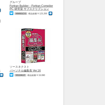
グループ
Fortran Builder・Fortran Compiler
PC-研究室 サブスクリプション
NM601CG
税込組価 ¥ 123,200
ソースネクスト
4
パーソナル編集長 Ver.16
SS104UZ
税込組価 ¥ 19,690