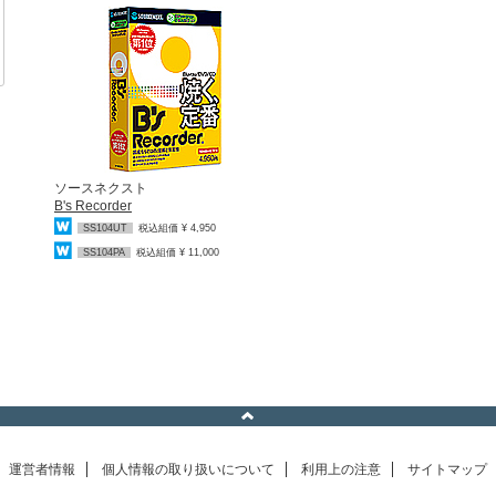
ソースネクスト
B's Recorder
SS104UT
税込組価 ¥ 4,950
SS104PA
税込組価 ¥ 11,000
運営者情報
個人情報の取り扱いについて
利用上の注意
サイトマップ