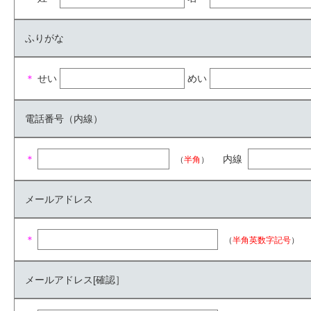
ふりがな
＊
せい
めい
電話番号（内線）
＊
内線
（
半角
）
メールアドレス
＊
（
半角英数字記号
）
メールアドレス[確認］