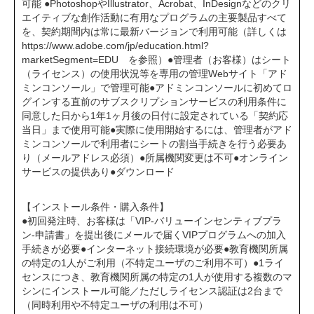
可能 ●PhotoshopやIllustrator、Acrobat、InDesignなどのクリ
エイティブな創作活動に有用なプログラムの主要製品すべて
を、契約期間内は常に最新バージョンで利用可能（詳しくは
https://www.adobe.com/jp/education.html?
marketSegment=EDU を参照）●管理者（お客様）はシート
（ライセンス）の使用状況等を専用の管理Webサイト「アド
ミンコンソール」で管理可能●アドミンコンソールに初めてロ
グインする直前のサブスクリプションサービスの利用条件に
同意した日から1年1ヶ月後の日付に設定されている「契約応
当日」まで使用可能●実際に使用開始するには、管理者がアド
ミンコンソールで利用者にシートの割当手続きを行う必要あ
り（メールアドレス必須）●所属機関変更は不可●オンライン
サービスの提供あり●ダウンロード
【インストール条件・購入条件】
●初回発注時、お客様は「VIP-バリューインセンティブプラ
ン-申請書」を提出後にメールで届くVIPプログラムへの加入
手続きが必要●インターネット接続環境が必要●教育機関所属
の特定の1人がご利用（不特定ユーザのご利用不可）●1ライ
センスにつき、教育機関所属の特定の1人が使用する複数のマ
シンにインストール可能／ただしライセンス認証は2台まで
（同時利用や不特定ユーザの利用は不可）