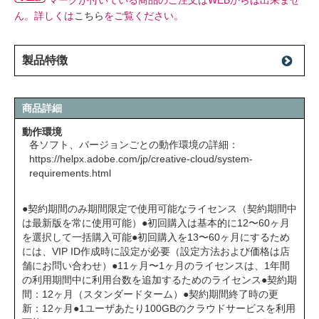
マークが付いている商品のご注文はWEBからは出来ませ
ん。詳しくは
こちら
をご覧ください。
製品特徴
商品詳細
動作環境
各ソフト、バージョンごとの動作環境の詳細：
https://helpx.adobe.com/jp/creative-cloud/system-
requirements.html
●契約期間のみ期間限定で使用可能なライセンス（契約期間中
は最新版を常に使用可能）●初回購入は基本的に12〜60ヶ月
を選択して一括購入可能●初回購入を13〜60ヶ月にするため
には、VIP ID作成時に設定が必要（設定方法および価格は店
舗にお問い合わせ）●11ヶ月〜1ヶ月のライセンスは、1年間
の利用期間中に利用台数を追加するためのライセンス●契約期
間：12ヶ月（スタンダードターム）●契約期間終了時の更
新：12ヶ月●1ユーザあたり100GBのクラウドサービスを利用