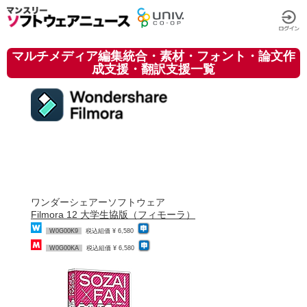
マルチメディア編集統合・素材・フォント・論文作
成支援・翻訳支援一覧
ワンダーシェアーソフトウェア
Filmora 12 大学生協版（フィモーラ）
W0G00K9
税込組価 ¥ 6,580
W0G00KA
税込組価 ¥ 6,580