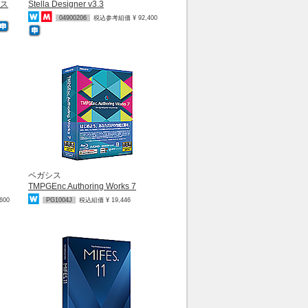
ース
Stella Designer v3.3
04900206
税込参考組価 ¥ 92,400
ペガシス
TMPGEnc Authoring Works 7
600
PG1004J
税込組価 ¥ 19,446