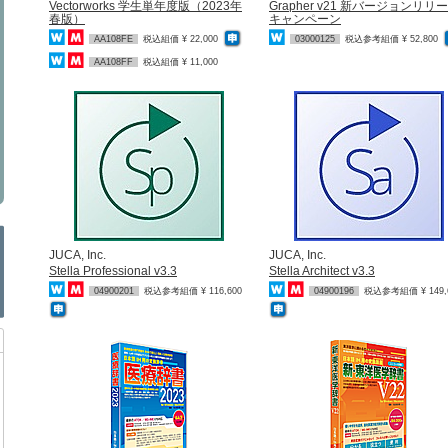
Vectorworks 学生単年度版（2023年
Grapher v21 新バージョンリリ
春版）
キャンペーン
AA108FE
税込組価 ¥ 22,000
03000125
税込参考組価 ¥ 52,800
AA108FF
税込組価 ¥ 11,000
JUCA, Inc.
JUCA, Inc.
Stella Professional v3.3
Stella Architect v3.3
04900201
税込参考組価 ¥ 116,600
04900196
税込参考組価 ¥ 149,