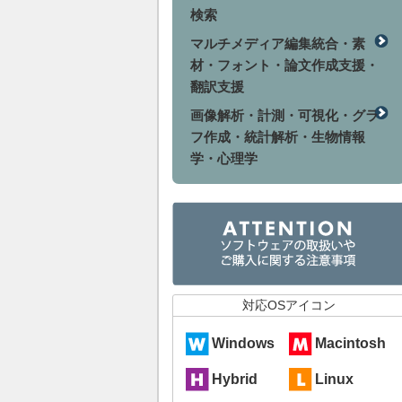
検索
マルチメディア編集統合・素
材・フォント・論文作成支援・
翻訳支援
画像解析・計測・可視化・グラ
フ作成・統計解析・生物情報
学・心理学
対応OSアイコン
Windows
Macintosh
Hybrid
Linux