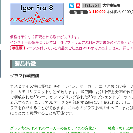
HY107ST
大学生協版
¥ 119,900
本体価格 ¥ 109,
価格は予告なく変更される場合があります。
インストール条件については、各ソフトウェアの利用許諾書を必ずご覧くだ
マークが付いている商品のご注文はWEBからは出来ません。詳し
製品特徴
グラフ作成機能
カスタマイズ性に優れた X-Y（ライン、マーカー、エリアおよび棒）
ト、カテゴリプロットなどがあります。3D空間における任意分布の位置
で構成された3Dシーンがレンダリングされた3Dオブジェクトプロッ
表示することによって3Dデータを可視化する時によく使われるボリュー
ラフを作成することができます。これらのグラフ形式のすべて、また
にまとめて表示することも可能です。
グラフ内のそれぞれのマーカーの色とサイズの変化が
経度（X)）と