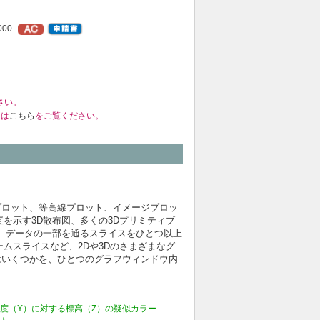
000
さい。
くは
こちら
をご覧ください。
プロット、等高線プロット、イメージプロッ
を示す3D散布図、多くの3Dプリミティブ
ト、データの一部を通るスライスをひとつ以上
ムスライスなど、2Dや3Dのさまざまなグ
はいくつかを、ひとつのグラフウィンドウ内
緯度（Y）に対する標高（Z）の疑似カラー