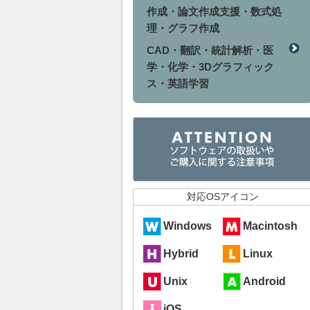
作成・論文作成支援・数式処
理・グラフ作成
CAD・翻訳・統計解析・医
学・化学・3Dグラフィック
ス・英語学習
対応OSアイコン
Windows
Macintosh
Hybrid
Linux
Unix
Android
iOS