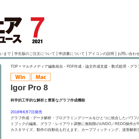
いまで
学生版のご注文について
申請書について
アイコンの説明
お問い合わ
TOP
>
マルチメディア編集統合・PDF作成・論文作成支援・数式処理・グラ
Igor Pro 8
科学的工学的な解析と豊富なグラフ作成機能
2018年6月7日発売
グラフ作成・データ解析・プログラミングツールをひとつに統合したパワフ
トブックの編集、グラフ・レイアウト調整に無制限のUNDO／REDO操作
カスタマイズ、動作の自動化も行えます。カーブフィッティング、波形解析