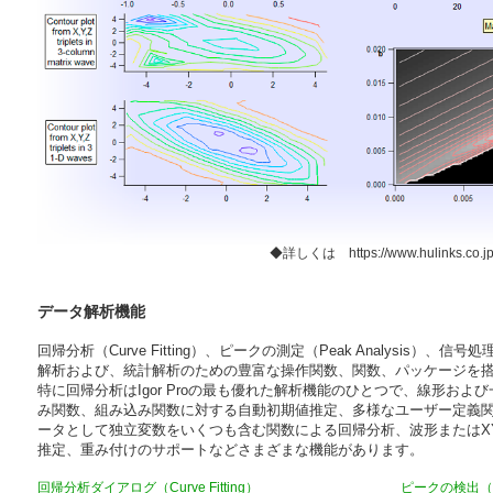
◆詳しくは
https://www.hulinks.co.j
データ解析機能
回帰分析（Curve Fitting）、ピークの測定（Peak Analysis）、信号処理
解析および、統計解析のための豊富な操作関数、関数、パッケージを
特に回帰分析はIgor Proの最も優れた解析機能のひとつで、線形お
み関数、組み込み関数に対する自動初期値推定、多様なユーザー定義
ータとして独立変数をいくつも含む関数による回帰分析、波形またはX
推定、重み付けのサポートなどさまざまな機能があります。
回帰分析ダイアログ（Curve Fitting）
ピークの検出（Pea