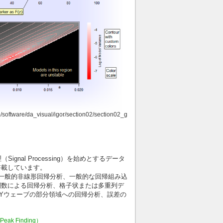
p/software/da_visual/igor/section02/section02_g
（Signal Processing）を始めとするデータ
搭載しています。
よび一般的非線形回帰分析、一般的な回帰組み込
関数による回帰分析、格子状または多重列デ
Yウェーブの部分領域への回帰分析、誤差の
k Finding）