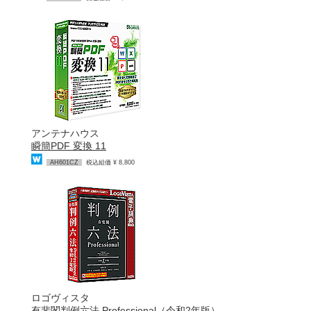
アンテナハウス
瞬簡PDF 変換 11
AH601CZ
税込組価 ¥ 8,800
ロゴヴィスタ
有斐閣判例六法 Professional（令和2年版）