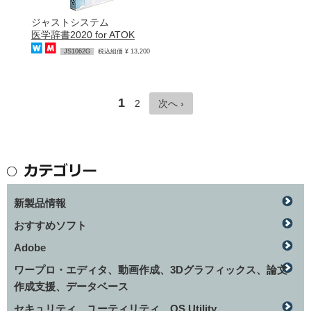
ジャストシステム
医学辞書2020 for ATOK
JS1062G
税込組価 ¥ 13,200
1
2
次へ ›
新製品情報
おすすめソフト
Adobe
ワープロ・エディタ、動画作成、3Dグラフィックス、論文
作成支援、データベース
セキュリティ、ユーティリティ、OS Utility