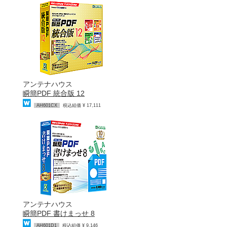
アンテナハウス
瞬簡PDF 統合版 12
AH601CX
税込組価 ¥ 17,111
アンテナハウス
瞬簡PDF 書けまっせ 8
AH601D1
税込組価 ¥ 9,146