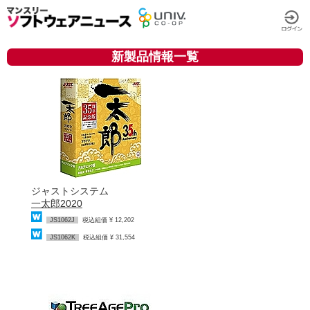
新製品情報一覧
ジャストシステム
一太郎2020
JS1062J
税込組価 ¥ 12,202
JS1062K
税込組価 ¥ 31,554