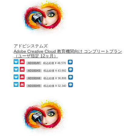
アドビシステムズ
Adobe Creative Cloud 教育機関向け コンプリートプラン
（ユーザ指定 12ヶ月）
AD191AY
税込組価 ¥ 48,576
AD191H3
税込組価 ¥ 43,692
AD191H4
税込組価 ¥ 38,808
AD191H5
税込組価 ¥ 32,340