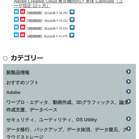
Adobe Creative Cloud 教育機関向け 単体 Captivate（ユ
ーザ指定 12ヶ月）
AD19V3X
税込組価 ¥ 38,280
AD19V3Y
税込組価 ¥ 34,452
AD19V3Z
税込組価 ¥ 30,624
AD19V40
税込組価 ¥ 25,476
新製品情報
おすすめソフト
Adobe
ワープロ・エディタ、動画作成、3Dグラフィックス、論文
作成支援、データベース
セキュリティ、ユーティリティ、OS Utility
データ移行、バックアップ、データ抹消、データ復元、ク
ラウドストレージ