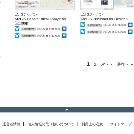
ESRIジャパン
ESRIジャパン
ArcGIS Geostatistical Analyst for
ArcGIS Publisher for Desktop
Desktop
E0601WA
税込組価 ¥ 66,000
E0601W5
税込組価 ¥ 66,000
E0601WB
税込組価 ¥ 33,000
E0601W8
税込組価 ¥ 33,000
1
2
次へ ›
最後へ »
運営者情報
個人情報の取り扱いについて
利用上の注意
サイトマップ