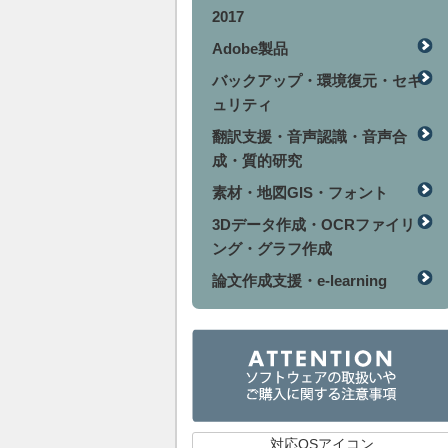
2017
Adobe製品
バックアップ・環境復元・セキ
ュリティ
翻訳支援・音声認識・音声合
成・質的研究
素材・地図GIS・フォント
3Dデータ作成・OCRファイリ
ング・グラフ作成
論文作成支援・e-learning
対応OSアイコン