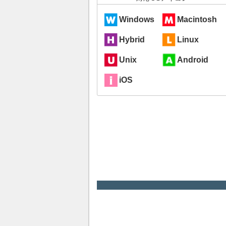
Windows
Macintosh
Hybrid
Linux
Unix
Android
iOS