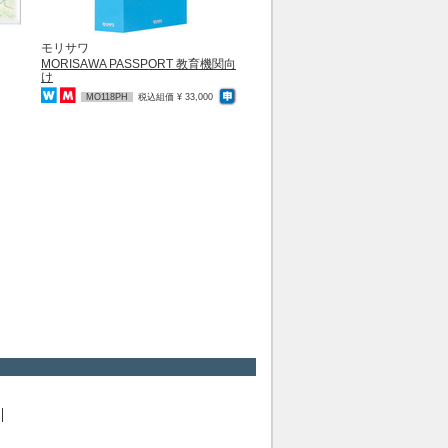
モリサワ
MORISAWA PASSPORT 教育機関向
け
MO118PH
税込組価 ¥ 33,000