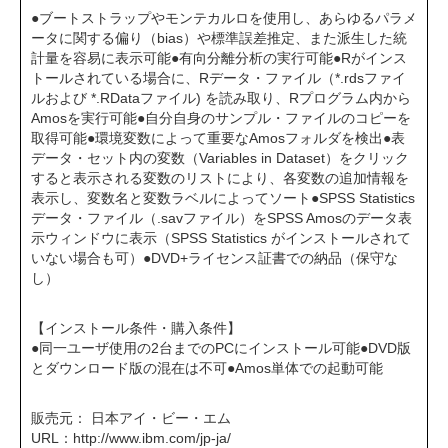
●ブートストラップやモンテカルロを使用し、あらゆるパラメ
ータに関する偏り（bias）や標準誤差推定、また派生した統
計量を容易に表示可能●有向分離分析の実行可能●Rがインス
トールされている場合に、Rデータ・ファイル（*.rdsファイ
ルおよび *.RDataファイル) を読み取り、Rプログラム内から
Amosを実行可能●自分自身のサンプル・ファイルのコピーを
取得可能●環境変数によって重要なAmosフォルダを検出●表
データ・セット内の変数（Variables in Dataset）をクリック
すると表示される変数のリストにより、各変数の追加情報を
表示し、変数名と変数ラベルによってソート●SPSS Statistics
データ・ファイル（.savファイル）をSPSS Amosのデータ表
示ウィンドウに表示（SPSS Statistics がインストールされて
いない場合も可）●DVD+ライセンス証書での納品（保守な
し）
【インストール条件・購入条件】
●同一ユーザ使用の2台までのPCにインストール可能●DVD版
とダウンロード版の混在は不可●Amos単体での起動可能
販売元： 日本アイ・ビー・エム
URL：
http://www.ibm.com/jp-ja/