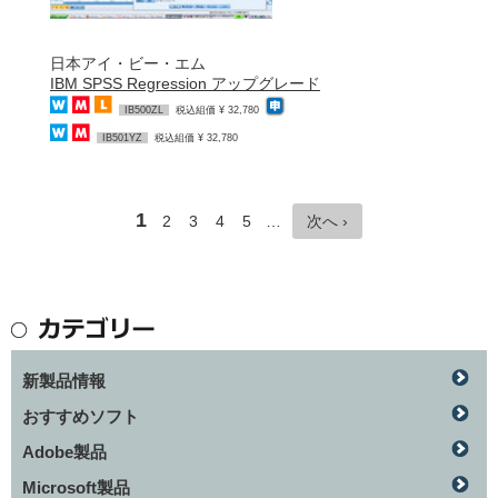
日本アイ・ビー・エム
IBM SPSS Regression アップグレード
IB500ZL
税込組価 ¥ 32,780
IB501YZ
税込組価 ¥ 32,780
1
2
3
4
5
…
次へ ›
新製品情報
おすすめソフト
Adobe製品
Microsoft製品