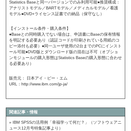
Statistics Baseと同一バージョンでのみ利用可能●推奨構成：
アナリストモデル／BARTモデル／メディカルモデル／看護
モデル●DVD+ライセンス証書での納品（保守なし）
【インストール条件・購入条件】
●Baseとの同時購入でない場合は、申請書にBaseの保有情報
を明記する必要あり（認証コードが印刷されている用紙のコ
ピー添付も必要）●同一ユーザ使用の2台までのPCにインスト
ール可能●DVD版とダウンロード版の混在は不可（オプショ
ンモジュールの購入形態はStatistics Baseの購入形態に合わせ
る必要あり）
販売元： 日本アイ・ビー・エム
URL：
http://www.ibm.com/jp-ja/
関連記事・情報
» IBM SPSSの活用例「幸福学って何だ？」（ソフトウェアニ
ュース12月号特集記事より）