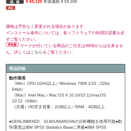
¥ 65,120
本体価格 ¥ 59,200
価格は予告なく変更される場合があります。
インストール条件については、各ソフトウェアの利用許諾書を必
ずご覧ください。
マークが付いている商品のご注文はWEBからは出来ませ
ん。詳しくは
こちら
をご覧ください。
商品詳細
動作環境
《Win》CPU 1GHz以上／Windows 7/8/8.1/10（32bit,
64bit）
《Mac》Intel Mac／Mac OS X 10.10/10.11/macOS
10.12（64bit）
［共通］HD空き容量：2GB以上／RAM：4GB以上
●GENLINMIXED、GLM/UNIANOVAの分析機能を使用可能●動
作環境はIBM SPSS Statistics Baseに準拠●IBM SPSS