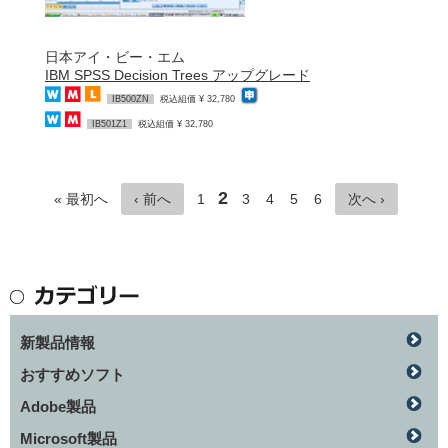
日本アイ・ビー・エム
IBM SPSS Decision Trees アップグレード
IB500ZN
税込組価 ¥ 32,780
IB501Z1
税込組価 ¥ 32,780
2
« 最初へ
‹ 前へ
1
3
4
5
6
次へ ›
新製品情報
おすすめソフト
Adobe製品
Microsoft製品