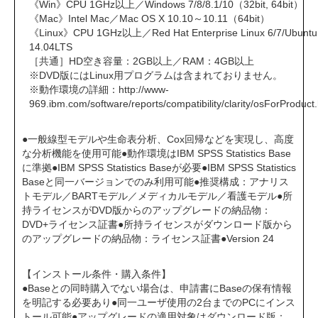
《Win》CPU 1GHz以上／Windows 7/8/8.1/10（32bit, 64bit）
《Mac》Intel Mac／Mac OS X 10.10～10.11（64bit）
《Linux》CPU 1GHz以上／Red Hat Enterprise Linux 6/7/Ubuntu
14.04LTS
［共通］HD空き容量：2GB以上／RAM：4GB以上
※DVD版にはLinux用プログラムは含まれておりません。
※動作環境の詳細：
http://www-
969.ibm.com/software/reports/compatibility/clarity/osForProduct
●一般線型モデルや生命表分析、Cox回帰などを実現し、高度
な分析機能を使用可能●動作環境はIBM SPSS Statistics Base
に準拠●IBM SPSS Statistics Baseが必要●IBM SPSS Statistics
Baseと同一バージョンでのみ利用可能●推奨構成：アナリス
トモデル／BARTモデル／メディカルモデル／看護モデル●所
持ライセンスがDVD版からのアップグレードの納品物：
DVD+ライセンス証書●所持ライセンスがダウンロード版から
のアップグレードの納品物：ライセンス証書●Version 24
【インストール条件・購入条件】
●Baseとの同時購入でない場合は、申請書にBaseの保有情報
を明記する必要あり●同一ユーザ使用の2台までのPCにインス
トール可能●アップグレードの適用対象はダウンロード版：