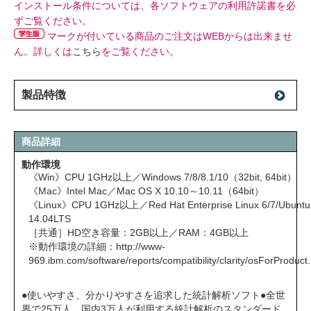
インストール条件については、各ソフトウェアの利用許諾書を必
ずご覧ください。
マークが付いている商品のご注文はWEBからは出来ませ
ん。詳しくは
こちら
をご覧ください。
製品特徴
商品詳細
動作環境
《Win》CPU 1GHz以上／Windows 7/8/8.1/10（32bit, 64bit）
《Mac》Intel Mac／Mac OS X 10.10～10.11（64bit）
《Linux》CPU 1GHz以上／Red Hat Enterprise Linux 6/7/Ubuntu
14.04LTS
［共通］HD空き容量：2GB以上／RAM：4GB以上
※動作環境の詳細：
http://www-
969.ibm.com/software/reports/compatibility/clarity/osForProduct
●使いやすさ、分かりやすさを追求した統計解析ソフト●全世
界で25万人、国内3万人が利用する統計解析のスタンダード