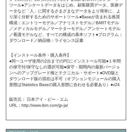
ツール●アンケートデータをはじめ、顧客購買データ、医療デ
ータなど「人」に関するさまざまなデータをより簡単に、よ
り深く分析するためのサポートツール●Baseが含まれる推奨
構成：エントリーモデル／アナリストモデル／BARTモデル
／メディカルモデル／マーケターモデル／アンケートモデル
／看護モデルなど、すべての構成の基本ソフト●プログラム：
ダウンロード／納品物：ライセンス証書
【インストール条件・購入条件】
●同一ユーザ使用の2台までのPCにインストール可能●１年間
の保守付/保守なしの選択可能●保守：期間内の最新バージョ
ンへのアップグレード権とテクニカル・サポート●DVD版と
ダウンロード版の混在は不可（オプションモジュールの購入
形態はStatistics Baseの購入形態に合わせる必要あり）●v24
販売元： 日本アイ・ビー・エム
URL：
http://www.ibm.com/jp-ja/