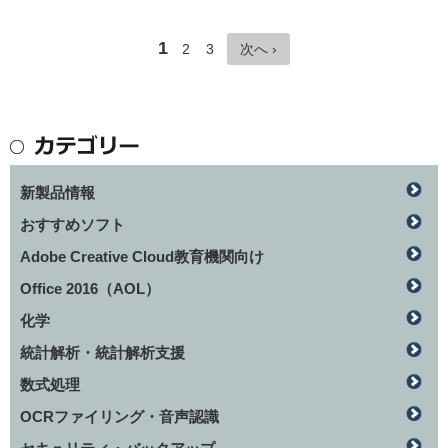
1
2
3
次へ ›
新製品情報
おすすめソフト
Adobe Creative Cloud教育機関向け
Office 2016（AOL）
化学
統計解析・統計解析支援
数式処理
OCRファイリング・音声認識