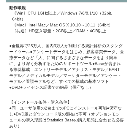
動作環境
《Win》CPU 1GHz以上／Windows 7/8/8.1/10（32bit,
64bit）
《Mac》Intel Mac／Mac OS X 10.10～10.11（64bit）
［共通］HD空き容量：2GB以上／RAM：4GB以上
●全世界で25万人、国内3万人が利用する統計解析のスタンダ
ードツール●アンケートデータをはじめ、顧客購買データ、医
療データなど「人」に関するさまざまなデータをより簡単
に、より深く分析するためのサポートツール●Baseが含まれ
る推奨構成：エントリーモデル／アナリストモデル／BART
モデル／メディカルモデル／マーケターモデル／アンケート
モデル／看護モデルなど、すべての構成の基本ソフト
●DVD+ライセンス証書での納品（保守なし）
【インストール条件・購入条件】
●同一ユーザ使用の2台までのPCにインストール可能●保守な
し●DVD版とダウンロード版の混在は不可（オプションモジ
ュールの購入形態はStatistics Baseの購入形態に合わせる必要
あり）