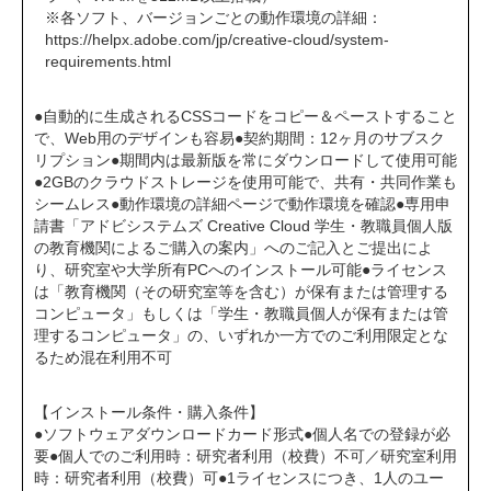
※各ソフト、バージョンごとの動作環境の詳細：
https://helpx.adobe.com/jp/creative-cloud/system-
requirements.html
●自動的に生成されるCSSコードをコピー＆ペーストすること
で、Web用のデザインも容易●契約期間：12ヶ月のサブスク
リプション●期間内は最新版を常にダウンロードして使用可能
●2GBのクラウドストレージを使用可能で、共有・共同作業も
シームレス●動作環境の詳細ページで動作環境を確認●専用申
請書「アドビシステムズ Creative Cloud 学生・教職員個人版
の教育機関によるご購入の案内」へのご記入とご提出によ
り、研究室や大学所有PCへのインストール可能● ライセンス
は「教育機関（その研究室等を含む）が保有または管理する
コンピュータ」もしくは「学生・教職員個人が保有または管
理するコンピュータ」の、いずれか一方でのご利用限定とな
るため混在利用不可
【インストール条件・購入条件】
●ソフトウェアダウンロードカード形式●個人名での登録が必
要●個人でのご利用時：研究者利用（校費）不可／研究室利用
時：研究者利用（校費）可●1ライセンスにつき、1人のユー