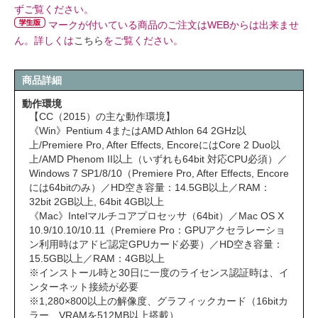
ずご覧ください。
マークが付いている商品のご注文はWEBからは出来ませ
ん。詳しくは
こちら
をご覧ください。
商品詳細
動作環境
【CC（2015）の主な動作環境】
《Win》Pentium 4またはAMD Athlon 64 2GHz以
上/Premiere Pro, After Effects, EncoreにはCore 2 Duo以
上/AMD Phenom II以上（いずれも64bit 対応CPU必須）／
Windows 7 SP1/8/10（Premiere Pro, After Effects, Encore
には64bitのみ）／HD空き容量：14.5GB以上／RAM：
32bit 2GB以上, 64bit 4GB以上
《Mac》Intelマルチコアプロセッサ（64bit）／Mac OS X
10.9/10.10/10.11（Premiere Pro：GPUアクセラレーショ
ン利用時はアドビ認定GPUカード必要）／HD空き容量：
15.5GB以上／RAM：4GB以上
※インストール時と30日に一度のライセンス認証時は、イ
ンターネット接続が必要
※1,280×800以上の解像度、グラフィックカード（16bitカ
ラー、VRAMを512MB以上搭載）