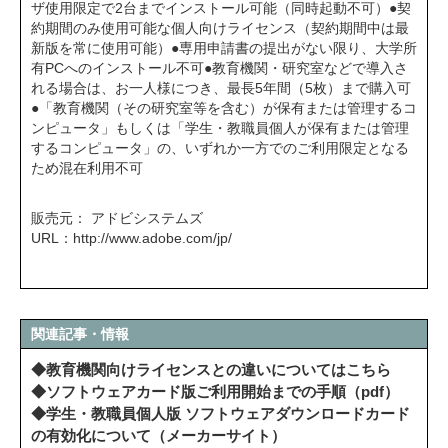
ザ使用限定で2台までインストール可能（同時起動不可）●契
約期間のみ使用可能な個人向けライセンス（契約期間中は最
新版を常に使用可能）●専用申請書の提出がない限り、大学所
有PCへのインストール不可●教育機関・研究室などで導入さ
れる場合は、お一人様につき、最長5年間（5枚）まで購入可
● 「教育機関（その研究室等を含む）が保有または管理するコ
ンピュータ」もしくは「学生・教職員個人が保有または管理
するコンピュータ」の、いずれか一方でのご利用限定となる
ため混在利用不可
販売元： アドビシステムズ
URL：
http://www.adobe.com/jp/
関連記事・情報
◆教育機関向けライセンスとの違いについてはこちら
◆ソフトウェアカード版ご利用開始までの手順（pdf）
◆学生・教職員個人版 ソフトウェアダウンロードカード
の有効化について（メーカーサイト）